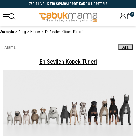
750 TL VE ÜZERİ SİPARİŞLERDE KARGO ÜCRETSİZ
0
Anasayfa
Blog
Köpek
En Sevilen Köpek Türleri
Öne Çıkanlar
Ara
En Sevilen Köpek Türleri