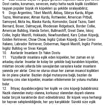
Dost canlısı, korumacı, sevecen, inatçı hatta nazik kişilik özellikleri
taşıyan popüler büyük ırk köpekleri şu şekilde sıralayabiliriz;
9. Dogo Argentino, Tibet Mastifi, Akbaş, Sibirya Kurdu, Afgan
Tazısı, Weimaraner, Alman Kurdu, Rottweiler, American Pitbull,
Samoyed, Akita Inu, Alaska Kurdu, Komondor, Gazal Tazısı, Saint
Bernard, Boxer, Dalmaçyalı, Rhodesian Ridgeback, Border Collie,
American Bulldog, İrlanda Seteri, Bullmastiff, Great Dane, İskoç
Collie, İngiliz Mastifi, Hokkaido, Newfoundland, Kars Çoban Köpeği,
Golden Retriever, Chow Chow, İngiliz Çoban Köpeği, Cane Corso
Italiano, Labrador Retriever, Doberman, Napoli Mastifi, İngiliz Pointer,
İngiliz Bulldog ve Sivas Kangalı.
10. Asırlardır İnsanların En Yakın Dostu
11. Yüzyıllardır insanlara eşlik eden köpekler, her zaman en iyi
arkadaş olurlar. İnsanlar ile kolay bir şekilde bağ kurabilen köpekler,
milattan önceki yıllarda bile savaşlardan saraylara kadar insanların
yanında yer alırlar. Cinsi ne olursa olsun her zaman insancıl kişilikleri
ile ön plana çıkarlar. Bazıları doğal mutasyona bağlı, bazıları da
türemiş cins olan köpekler, insanları etkilemenin bir yolunu mutlaka
bulur.
12. İhtiyaç duyabileceğiniz her kişilik ve cins köpeği bulabilirsiniz.
Nazik olanından inatçı olanına, korkusuz olanından duyarlı olanına
kadar birçok karakterde dost edinebilirsiniz. Bir köpek veya herhangi
bir hayvan sahiplenildiğinde, her şey karşılıklıdır. Sürekli size eşlik