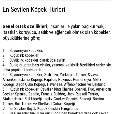
En Sevilen Köpek Türleri
Genel ortak özellikleri
; insanlar ile yakın bağ kurmak,
itaatkâr, koruyucu, sadık ve eğlenceli olmak olan köpekler,
büyüklüklerine göre;
1. Büyümeyen köpekler,
2. Küçük ırk köpekler
3. Büyük ırk köpekler olarak üçe ayrılır.
4. Bu üç gruptan bazı cinsler, yetenek ve kişilik özellikleri nedeniyle
daha popüler köpeklerdir.
5. Büyümeyen köpekler; Shih Tzu, Yorkshire Terrier, Şivava,
Amerikan Eskimo Köpeği, Papillon, Pekinez, Pomeranya, Malta
Köpeği, Bişon Çuha Köpeği, Havanese, Affenpinscher ve Dakhund.
6. Küçük ırk köpekler; Cavalier King Charles Spaniel, Pug, American
Cocker Spaniel, Beagle, Fransız Bulldog, Jack Russell Terrier,
Staffordshire Bull köpeği, İngiliz Cocker Spaniel, Basenji, Boston
Terrier, Bull Terrier ve Shetland Çoban Köpeği.
7. En Sevilen Büyük Köpek Cinsleri Hangileridir
8. Bazı insanlar büyük ve güçlü görünen köpekleri daha çok sever.