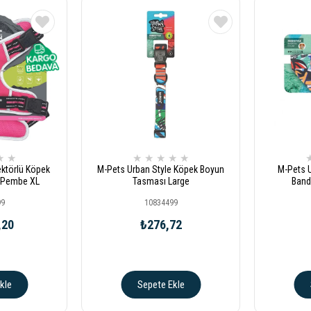
★
★
★
★
★
★
★
ektörlü Köpek
M-Pets Urban Style Köpek Boyun
M-Pets U
 Pembe XL
Tasması Large
Band
99
10834499
,20
₺276,72
kle
Sepete Ekle