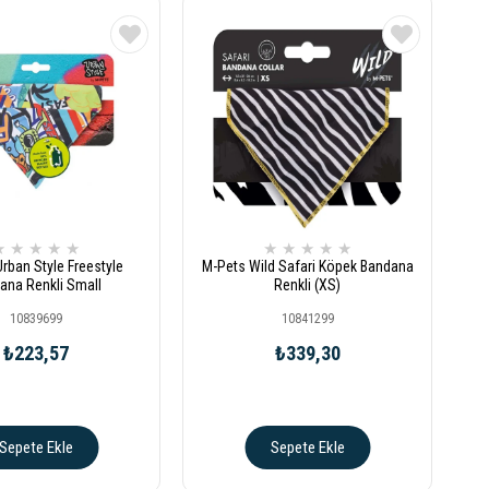
★
★
★
★
★
★
★
★
★
★
rban Style Freestyle
M-Pets Wild Safari Köpek Bandana
ana Renkli Small
Renkli (XS)
10839699
10841299
₺223,57
₺339,30
Sepete Ekle
Sepete Ekle