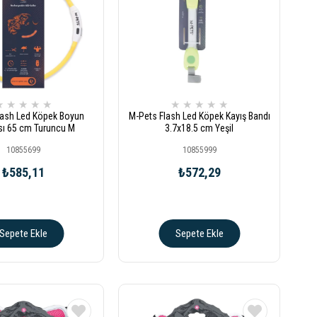
★
★
★
★
★
★
★
★
★
★
lash Led Köpek Boyun
M-Pets Flash Led Köpek Kayış Bandı
ı 65 cm Turuncu M
3.7x18.5 cm Yeşil
10855699
10855999
₺585,11
₺572,29
Sepete Ekle
Sepete Ekle