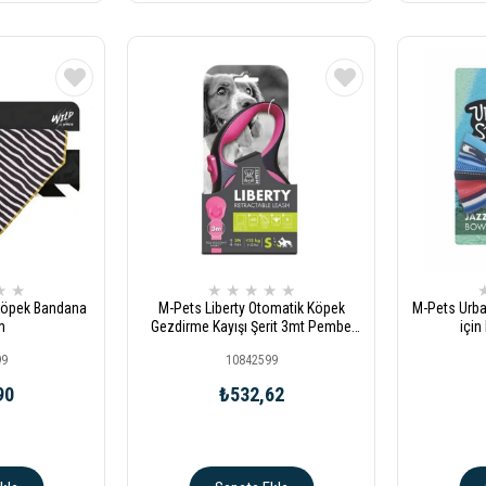
★
★
★
★
★
★
★
 Köpek Bandana
M-Pets Liberty Otomatik Köpek
M-Pets Urba
m
Gezdirme Kayışı Şerit 3mt Pembe
içi
Small
99
10842599
90
₺532,62