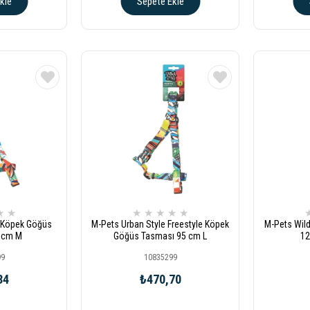
kle
Sepete Ekle
★
★
★
★
★
★
★
e Köpek Göğüs
M-Pets Urban Style Freestyle Köpek
M-Pets Wild
 cm M
Göğüs Tasması 95 cm L
12
99
10835299
34
₺470,70