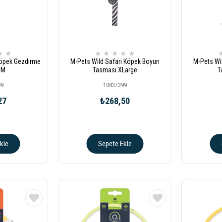
★
★
★
★
★
★
★
Köpek Gezdirme
M-Pets Wild Safari Köpek Boyun
M-Pets Wi
-M
Tasması XLarge
T
99
10837399
27
₺268,50
kle
Sepete Ekle