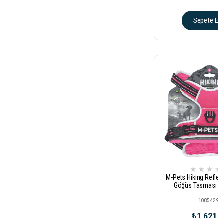
Sepete E
★
★
★
M-Pets Hiking Refl
Göğüs Tasması
108542
₺1.621