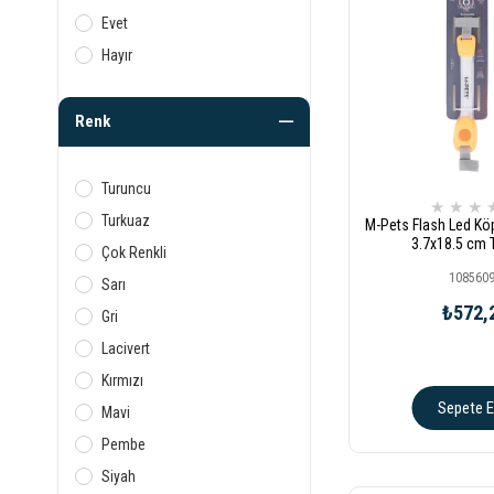
Evet
Hayır
Renk
Turuncu
★
★
★
Turkuaz
M-Pets Flash Led Kö
3.7x18.5 cm 
Çok Renkli
108560
Sarı
₺572,
Gri
Lacivert
Kırmızı
Sepete E
Mavi
Pembe
Siyah