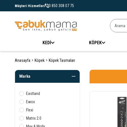
0 850 308 07 75
Müşteri Hizmetleri
KEDİ
KÖPEK
Anasayfa
Köpek
Köpek Tasmaları
Marka
Eastland
Ewox
Flexi
Matrix 2.0
Max & Molly