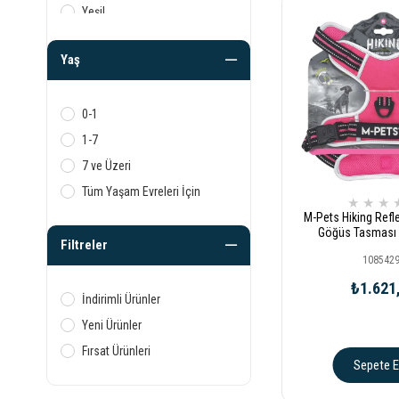
Yeşil
Mor
Yaş
0-1
1-7
7 ve Üzeri
Tüm Yaşam Evreleri İçin
★
★
★
M-Pets Hiking Refl
Göğüs Tasması
Filtreler
108542
₺1.621
İndirimli Ürünler
Yeni Ürünler
Fırsat Ürünleri
Sepete E