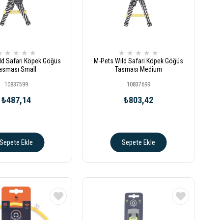
★
★
★
★
★
★
★
★
★
★
ld Safari Köpek Göğüs
M-Pets Wild Safari Köpek Göğüs
asması Small
Tasması Medium
10837599
10837699
₺487,14
₺803,42
Sepete Ekle
Sepete Ekle