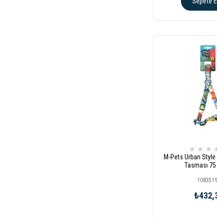
Sepete E
★
★
★
M-Pets Urban Styl
Tasması 75
108351
₺432,