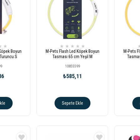
★
★
★
★
★
★
★
 Köpek Boyun
M-Pets Flash Led Köpek Boyun
M-Pets F
Turuncu S
Tasması 65 cm Yeşil M
Tasmas
99
10855599
86
₺585,11
kle
Sepete Ekle