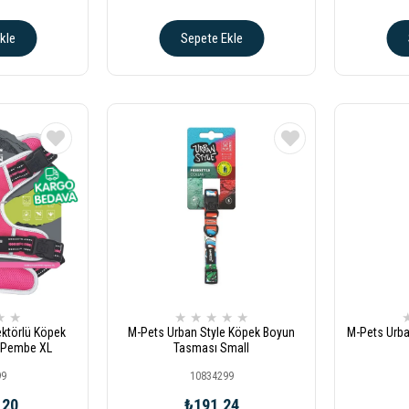
kle
Sepete Ekle
★
★
★
★
★
★
★
ektörlü Köpek
M-Pets Urban Style Köpek Boyun
M-Pets Urba
 Pembe XL
Tasması Small
99
10834299
,20
₺191,24