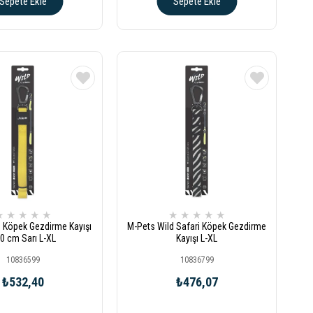
Sepete Ekle
Sepete Ekle
★
★
★
★
★
★
★
★
★
★
 Köpek Gezdirme Kayışı
M-Pets Wild Safari Köpek Gezdirme
0 cm Sarı L-XL
Kayışı L-XL
10836599
10836799
₺532,40
₺476,07