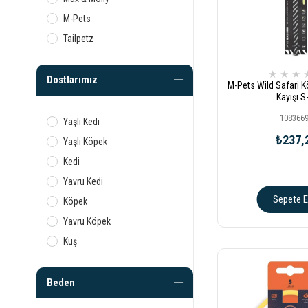
M-Pets
Tailpetz
★
★
★
Dostlarımız
M-Pets Wild Safari 
Kayışı S
108366
Yaşlı Kedi
₺237,
Yaşlı Köpek
Kedi
Yavru Kedi
Sepete E
Köpek
Yavru Köpek
Kuş
Beden