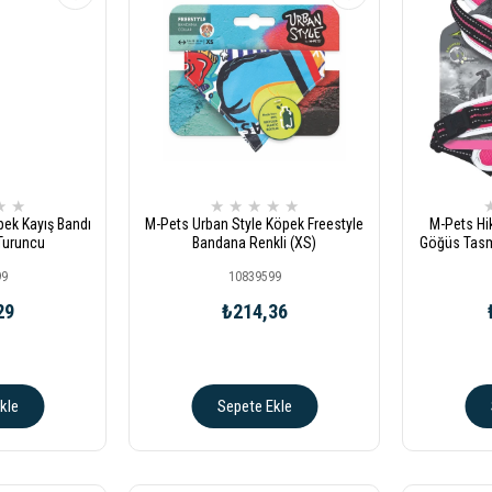
★
★
★
★
★
★
★
pek Kayış Bandı
M-Pets Urban Style Köpek Freestyle
M-Pets Hi
Turuncu
Bandana Renkli (XS)
Göğüs Tasm
99
10839599
29
₺214,36
kle
Sepete Ekle