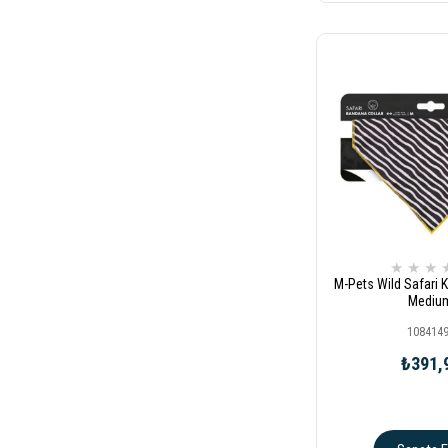
★
★
★
M-Pets Wild Safari
Mediu
108414
₺391,