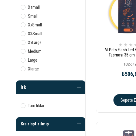
Xsmall
Small
XxSmall
3XSmall
XxLarge
★
★
★
M-Pets Flash Led
Medium
Tasması 35 cm 
Large
108554
Xlarge
₺506,
Irk
Sepete E
Tüm Irklar
Kısırlaştırılmış