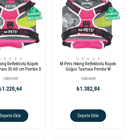
★
★
★
★
★
★
★
★
★
★
king Reflektörlü Köpek
M-Pets Hiking Reflektörlü Köpek
ası 35-60 cm Pembe S
Göğüs Tasması Pembe M
10853999
10854099
₺1.220,64
₺1.382,84
Sepete Ekle
Sepete Ekle