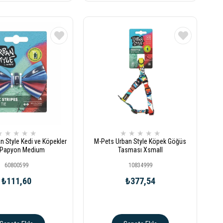
★
★
★
★
★
★
★
★
★
★
n Style Kedi ve Köpekler
M-Pets Urban Style Köpek Göğüs
n Papyon Medium
Tasması Xsmall
60800599
10834999
₺111,60
₺377,54