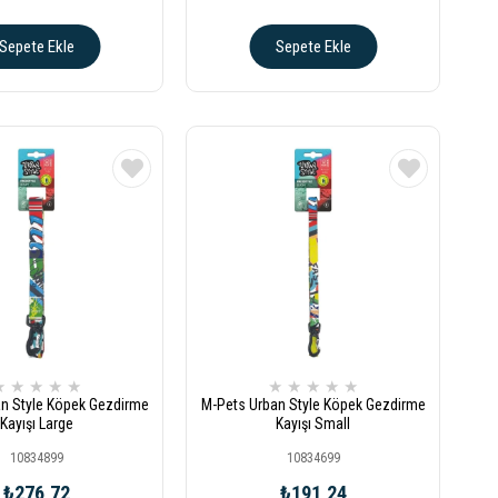
Sepete Ekle
Sepete Ekle
★
★
★
★
★
★
★
★
★
★
n Style Köpek Gezdirme
M-Pets Urban Style Köpek Gezdirme
Kayışı Large
Kayışı Small
10834899
10834699
₺276,72
₺191,24