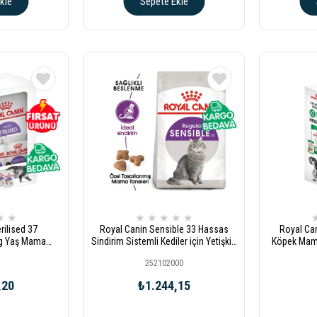
kle
Sepete Ekle
★
★
★
★
★
★
★
rilised 37
Royal Canin Sensible 33 Hassas
Royal Can
 Kg Yaş Mama
Sindirim Sistemli Kediler için Yetişkin
Köpek Mama
i Maması
Kedi Maması 2 kg
Yaş
252102000
,20
₺1.244,15