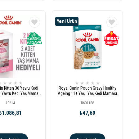
Yeni Ürün
★
★
★
★
★
★
★
★
★
★
n Kitten 36 Yavru Kedi
Royal Canin Pouch Gravy Healthy
 Yavru Kedi Yaş Maması
Ageing 11+ Yaşlı Yaş Kedi Maması
2x85 gr
85gr
10214
R601188
₺1.086,81
₺47,69