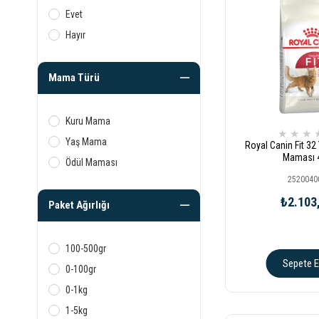
Evet
Hayır
Mama Türü
Kuru Mama
★
★
★
Yaş Mama
Royal Canin Fit 32 
Maması 
Ödül Maması
2520040
₺2.103
Paket Ağırlığı
100-500gr
Sepete E
0-100gr
0-1kg
1-5kg