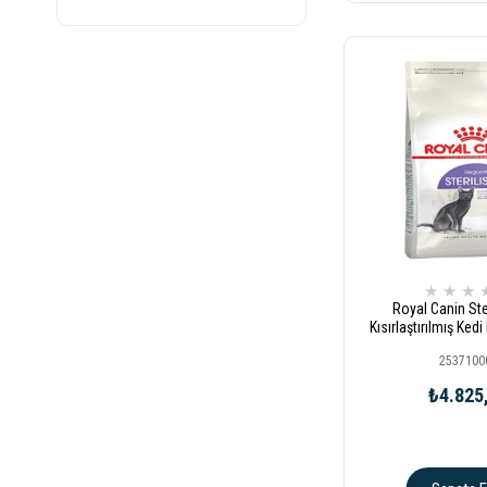
★
★
★
Royal Canin Ste
Kısırlaştırılmış Ke
2537100
₺4.825