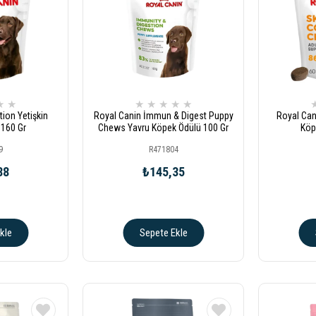
★
★
★
★
★
★
★
ion Yetişkin
Royal Canin İmmun & Digest Puppy
Royal Can
 160 Gr
Chews Yavru Köpek Ödülü 100 Gr
Köp
9
R471804
88
₺145,35
kle
Sepete Ekle