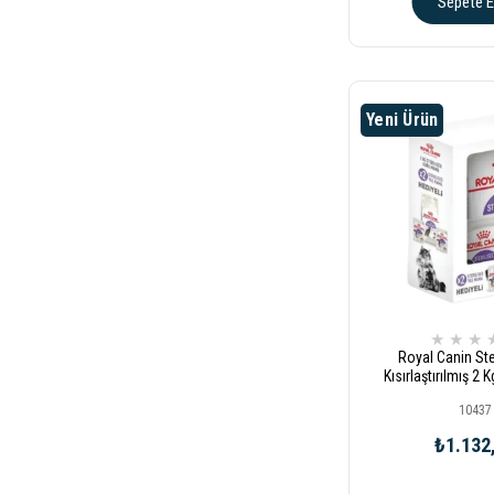
Sepete E
Yeni Ürün
★
★
★
Royal Canin Ste
Kısırlaştırılmış 2
Hediyeli Ked
10437
₺1.132