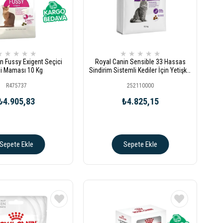
★
★
★
★
★
★
★
★
★
★
n Fussy Exigent Seçici
Royal Canin Sensible 33 Hassas
i Maması 10 Kg
Sindirim Sistemli Kediler İçin Yetişkin
Kedi Maması 10kg
R475737
252110000
₺4.905,83
₺4.825,15
Sepete Ekle
Sepete Ekle