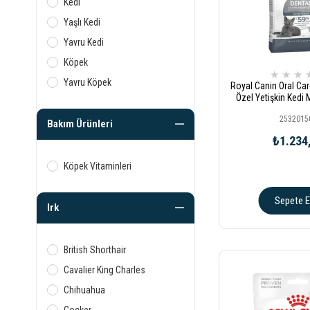
Kedi
Yaşlı Kedi
Yavru Kedi
Köpek
★
★
★
Yavru Köpek
Royal Canin Oral Car
Özel Yetişkin Kedi
2532015
Bakım Ürünleri
₺1.234
Köpek Vitaminleri
Sepete E
Irk
British Shorthair
Cavalier King Charles
Chihuahua