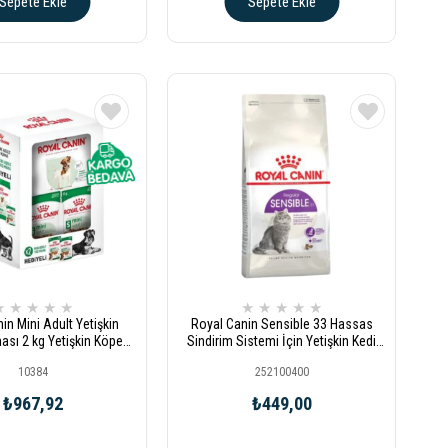
Sepete Ekle
Sepete Ekle
★
★
★
★
★
★
★
★
★
★
in Mini Adult Yetişkin
Royal Canin Sensible 33 Hassas
sı 2 kg Yetişkin Köpek
Sindirim Sistemi İçin Yetişkin Kedi
 Maması 2x85 gr
Maması 400gr
10384
252100400
₺967,92
₺449,00