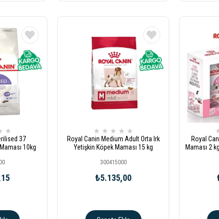
★
★
★
★
★
★
★
rilised 37
Royal Canin Medium Adult Orta Irk
Royal Cani
di Maması 10kg
Yetişkin Köpek Maması 15 kg
Maması 2 kg
00
300415000
,15
₺5.135,00