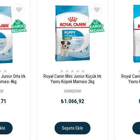
★
★
★
★
★
★
★
unior Orta Irk
Royal Canin Mini Junior Küçük Irk
Royal Cani
aması 4kg
Yavru Köpek Maması 2kg
Yavru
00
300002000
,71
₺1.066,92
kle
Sepete Ekle