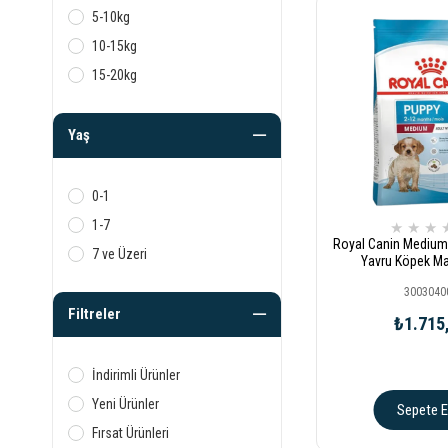
5-10kg
10-15kg
15-20kg
Yaş
0-1
1-7
★
★
★
Royal Canin Medium J
7 ve Üzeri
Yavru Köpek M
3003040
Filtreler
₺1.715
İndirimli Ürünler
Yeni Ürünler
Sepete E
Fırsat Ürünleri