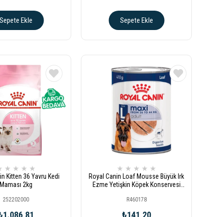
Sepete Ekle
Sepete Ekle
★
★
★
★
★
★
★
★
★
★
n Kitten 36 Yavru Kedi
Royal Canin Loaf Mousse Büyük Irk
Maması 2kg
Ezme Yetişkin Köpek Konservesi
410gr
252202000
R460178
₺1.086,81
₺141,20