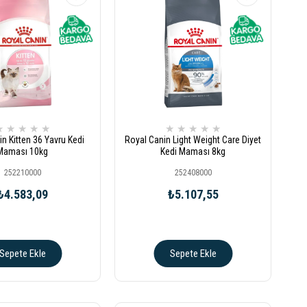
★
★
★
★
★
★
★
★
★
★
n Kitten 36 Yavru Kedi
Royal Canin Light Weight Care Diyet
Maması 10kg
Kedi Maması 8kg
252210000
252408000
₺4.583,09
₺5.107,55
Sepete Ekle
Sepete Ekle