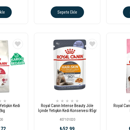
kle
Sepete Ekle
★
★
★
★
★
★
★
Yetişkin Kedi
Royal Canin Intense Beauty Jöle
Royal Cani
2kg
İçinde Yetişkin Kedi Konservesi 85gr
00
407101020
,72
₺52,99