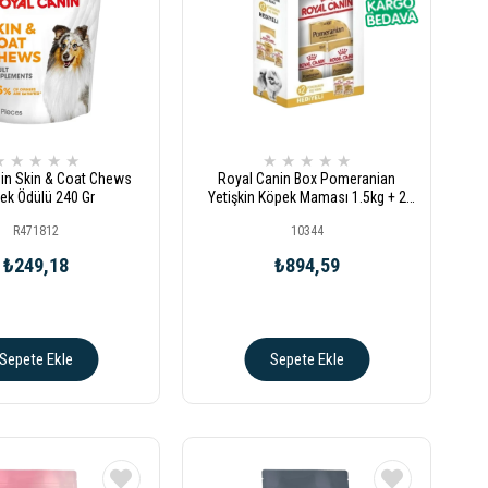
★
★
★
★
★
★
★
★
★
★
in Skin & Coat Chews
Royal Canin Box Pomeranian
ek Ödülü 240 Gr
Yetişkin Köpek Maması 1.5kg + 2
Adet Yaş Mama Hediyeli
R471812
10344
₺249,18
₺894,59
Sepete Ekle
Sepete Ekle