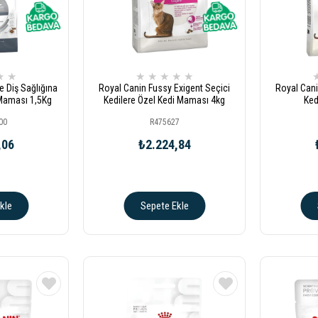
★
★
★
★
★
★
★
e Diş Sağlığına
Royal Canin Fussy Exigent Seçici
Royal Cani
 Maması 1,5Kg
Kedilere Özel Kedi Maması 4kg
Ked
00
R475627
,06
₺2.224,84
kle
Sepete Ekle