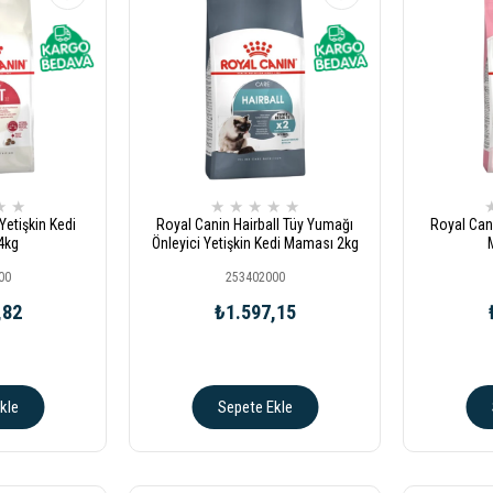
★
★
★
★
★
★
★
Yetişkin Kedi
Royal Canin Hairball Tüy Yumağı
Royal Cani
4kg
Önleyici Yetişkin Kedi Maması 2kg
00
253402000
,82
₺1.597,15
kle
Sepete Ekle