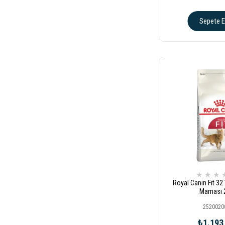
Sepete E
★
★
★
Royal Canin Fit 32 
Maması 
2520020
₺1.193