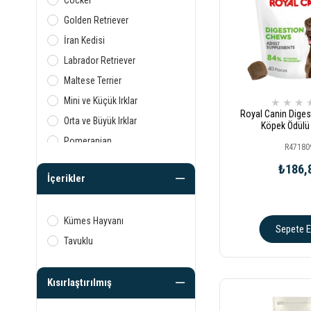
Cocker
Golden Retriever
İran Kedisi
Labrador Retriever
Maltese Terrier
Mini ve Küçük Irklar
★
★
★
Royal Canin Digest
Orta ve Büyük Irklar
Köpek Ödülü
Pomeranian
R47180
Poodle
₺186,
İçerikler
Pug
Tüm Irklar
Kümes Hayvanı
Yorkshire Terrier
Sepete E
Tavuklu
Kısırlaştırılmış