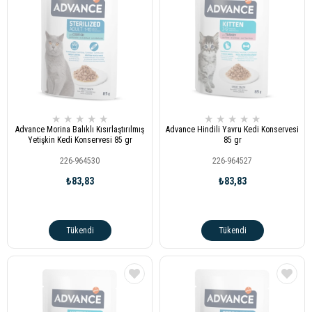
★
★
★
★
★
★
★
★
★
★
Advance Morina Balıklı Kısırlaştırılmış
Advance Hindili Yavru Kedi Konservesi
Yetişkin Kedi Konservesi 85 gr
85 gr
226-964530
226-964527
₺83,83
₺83,83
Tükendi
Tükendi