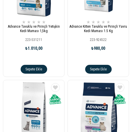
★
★
★
★
★
★
★
★
★
★
Advance Tavuklu ve Pirinçli Yetişkin
Advance Kitten Tavuklu ve Pirinçli Yavru
Kedi Maması 1,5kg
Kedi Maması 1.5 Kg
223-531211
223-924522
₺1.010,00
₺980,00
Sepete Ekle
Sepete Ekle