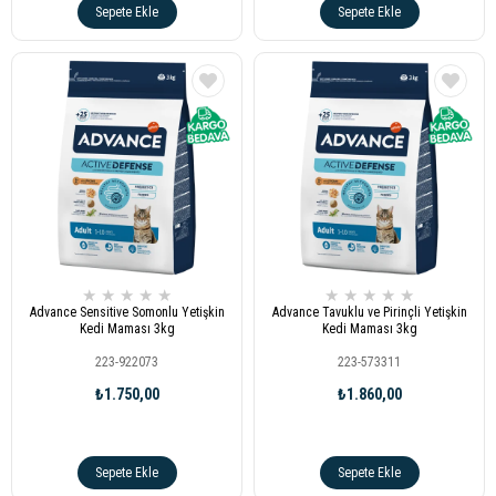
Sepete Ekle
Sepete Ekle
★
★
★
★
★
★
★
★
★
★
Advance Sensitive Somonlu Yetişkin
Advance Tavuklu ve Pirinçli Yetişkin
Kedi Maması 3kg
Kedi Maması 3kg
223-922073
223-573311
₺1.750,00
₺1.860,00
Sepete Ekle
Sepete Ekle