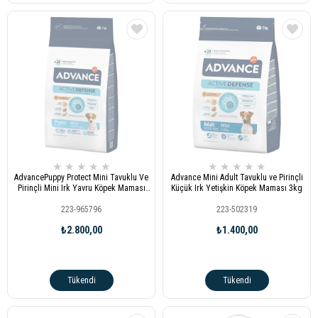
★
★
★
★
★
★
★
★
★
★
AdvancePuppy Protect Mini Tavuklu Ve
Advance Mini Adult Tavuklu ve Pirinçli
Pirinçli Mini Irk Yavru Köpek Maması
Küçük Irk Yetişkin Köpek Maması 3kg
7kg
223-965796
223-502319
₺2.800,00
₺1.400,00
Tükendi
Tükendi