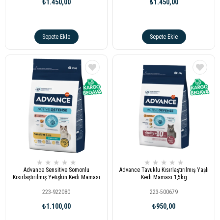
₺1.450,00
₺1.450,00
Sepete Ekle
Sepete Ekle
★
★
★
★
★
★
★
★
★
★
Advance Sensitive Somonlu
Advance Tavuklu Kısırlaştırılmış Yaşlı
Kısırlaştırılmış Yetişkin Kedi Maması
Kedi Maması 1,5kg
1,5kg
223-922080
223-500679
₺1.100,00
₺950,00