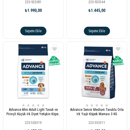
223-922081
223-923544
₺1.990,00
₺1.445,00
Sepete Ekle
Sepete Ekle
★
★
★
★
★
★
★
★
★
★
Advance Mini Adult Light Tavuk ve
Advance Senior Medium Tavuklu Orta
Pirinçli Küçük Irk Diyet Yetişkin Köpek
Irk Yaşlı Köpek Maması 3 KG
Maması 3kg
223-503319
223-553311