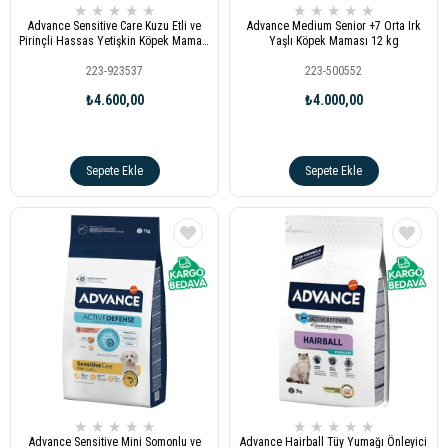
★
★
★
★
★
★
★
★
★
★
Advance Sensitive Care Kuzu Etli ve
Advance Medium Senior +7 Orta Irk
Pirinçli Hassas Yetişkin Köpek Maması
Yaşlı Köpek Maması 12 kg
12kg
223-923537
223-500552
₺4.600,00
₺4.000,00
Sepete Ekle
Sepete Ekle
★
★
★
★
★
★
★
★
★
★
Advance Sensitive Mini Somonlu ve
Advance Hairball Tüy Yumağı Önleyici