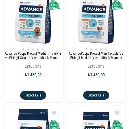
★
★
★
★
★
★
★
★
★
★
Advance Puppy Protect Medium Tavuklu
AdvancePuppy Protect Mini Tavuklu Ve
ve Pirinçli Orta Irk Yavru Köpek Maması
Pirinçli Mini Irk Yavru Köpek Maması
3kg
3kg
223-507319
223-501319
₺1.450,00
₺1.450,00
Sepete Ekle
Sepete Ekle