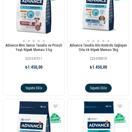
★
★
★
★
★
★
★
★
★
★
Advance Mini Senior Tavuklu ve Pirinçli
Advance Tavuklu Kilo Kontrolü Sağlayan
Yaşlı Köpek Maması 3 kg
Orta Irk Köpek Maması 3kg
223-547311
223-509319
₺1.450,00
₺1.450,00
Sepete Ekle
Sepete Ekle