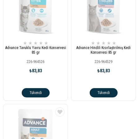
★
★
★
★
★
★
★
★
★
★
Advance Tavuklu Yavru Kedi Konservesi
Advance Hindili Kısırlaştırılmış Kedi
85 gr
Konservesi 85 gr
226-964526
226-964529
₺83,83
₺83,83
Tükendi
Tükendi