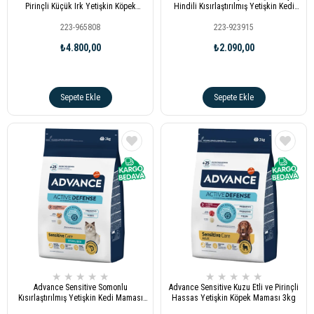
Pirinçli Küçük Irk Yetişkin Köpek
Hindili Kısırlaştırılmış Yetişkin Kedi
Maması 7kg
Maması 3kg
223-965808
223-923915
₺4.800,00
₺2.090,00
Sepete Ekle
Sepete Ekle
★
★
★
★
★
★
★
★
★
★
Advance Sensitive Somonlu
Advance Sensitive Kuzu Etli ve Pirinçli
Kısırlaştırılmış Yetişkin Kedi Maması
Hassas Yetişkin Köpek Maması 3kg
3kg