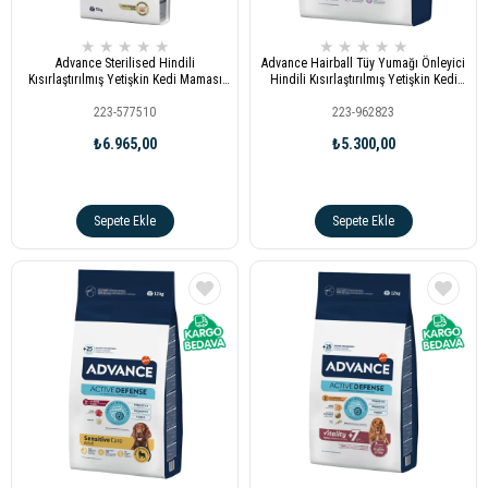
★
★
★
★
★
★
★
★
★
★
Advance Sterilised Hindili
Advance Hairball Tüy Yumağı Önleyici
Kısırlaştırılmış Yetişkin Kedi Maması
Hindili Kısırlaştırılmış Yetişkin Kedi
15kg
Maması 10kg
223-577510
223-962823
₺6.965,00
₺5.300,00
Sepete Ekle
Sepete Ekle