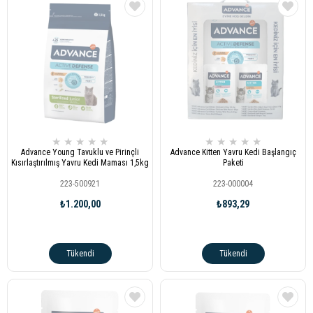
★
★
★
★
★
★
★
★
★
★
Advance Young Tavuklu ve Pirinçli
Advance Kitten Yavru Kedi Başlangıç
Kısırlaştırılmış Yavru Kedi Maması 1,5kg
Paketi
223-500921
223-000004
₺1.200,00
₺893,29
Tükendi
Tükendi