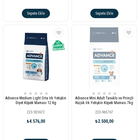
Sepete Ekle
Sepete Ekle
★
★
★
★
★
★
★
★
★
★
Advance Medium Light Orta Irk Yetişkin
Advance Mini Adult Tavuklu ve Pirinçli
Diyet Köpek Maması 12 Kg
Küçük Irk Yetişkin Köpek Maması 7kg
223-923672
223-965767
₺4.576,00
₺2.500,00