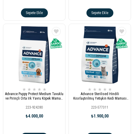
Sepete Ekle
Sepete Ekle
★
★
★
★
★
★
★
★
★
★
Advance Puppy Protect Medium Tavuklu
Advance Sterilised Hindili
ve Pirinçli Orta Irk Yavru Köpek Maması
Kısırlaştırılmış Yetişkin Kedi Maması
12kg
3kg
223-924280
223-577311
₺4.000,00
₺1.900,00