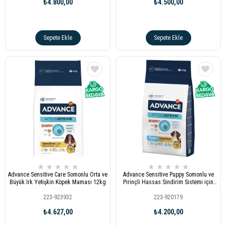
₺4.800,00
₺4.500,00
Sepete Ekle
Sepete Ekle
★
★
★
★
★
★
★
★
★
★
Advance Sensitive Care Somonlu Orta ve
Advance Sensitive Puppy Somonlu ve
Büyük Irk Yetişkin Köpek Maması 12kg
Pirinçli Hassas Sindirim Sistemi için
Yavru Köpek Maması 12kg
223-923932
223-920179
₺4.627,00
₺4.200,00