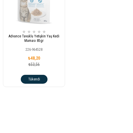
★
★
★
★
★
Advance Tavuklu Yetişkin Yaş Kedi
Maması 85gr
226-964528
₺48,20
₺53,56
Tükendi