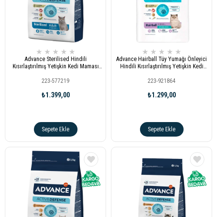
★
★
★
★
★
★
★
★
★
★
Advance Sterilised Hindili
Advance Hairball Tüy Yumağı Önleyici
Kısırlaştırılmış Yetişkin Kedi Maması
Hindili Kısırlaştırılmış Yetişkin Kedi
1,5kg
Maması 1,5kg
223-577219
223-921864
₺1.399,00
₺1.299,00
Sepete Ekle
Sepete Ekle