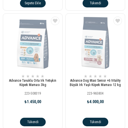
Sepete Ekle
Tükendi
★
★
★
★
★
★
★
★
★
★
Advance Tavuklu Orta Irk Yetişkin
Advance Dog Maxi Senior +6 Vitality
Köpek Maması 3kg
Büyük Irk Yaşlı Köpek Maması 12 kg
223-508319
223-965804
₺1.450,00
₺4.000,00
Tükendi
Tükendi