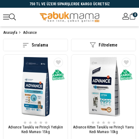
750 TL VE ÜZERİ SİPARİŞLERDE KARGO ÜCRETSİZ
0
Anasayfa
Advance
Öne Çıkanlar
Sıralama
Filtreleme
★
★
★
★
★
★
★
★
★
★
Advance Tavuklu ve Pirinçli Yetişkin
Advance Kitten Tavuklu ve Pirinçli Yavru
Kedi Maması 15kg
Kedi Maması 10kg