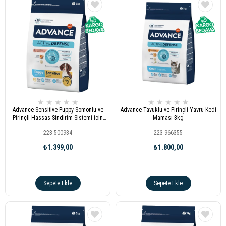
★
★
★
★
★
★
★
★
★
★
Advance Sensitive Puppy Somonlu ve
Advance Tavuklu ve Pirinçli Yavru Kedi
Pirinçli Hassas Sindirim Sistemi için
Maması 3kg
Yavru Köpek Maması 3kg
223-500934
223-966355
₺1.399,00
₺1.800,00
Sepete Ekle
Sepete Ekle