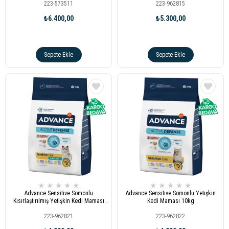
223-573511
223-962815
₺6.400,00
₺5.300,00
Sepete Ekle
Sepete Ekle
★
★
★
★
★
★
★
★
★
★
Advance Sensitive Somonlu
Advance Sensitive Somonlu Yetişkin
Kısırlaştırılmış Yetişkin Kedi Maması
Kedi Maması 10kg
10kg
223-962821
223-962822