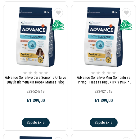
★
★
★
★
★
★
★
★
★
★
Advance Sensitive Care Somonlu Orta ve
Advance Sensitive Mini Somonlu ve
Büyük Irk Yetişkin Köpek Maması 3kg
Pirinçli Hassas Küçük Irk Yetişkin
Köpek Maması 3kg
223-524319
223-921515
₺1.399,00
₺1.399,00
Sepete Ekle
Sepete Ekle