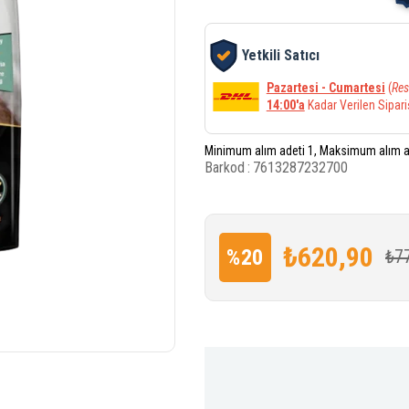
Yetkili Satıcı
Pazartesi - Cumartesi
(
Res
14:00'a
Kadar Verilen Sipari
Minimum alım adeti 1, Maksimum alım a
Barkod
:
7613287232700
₺620,90
%
20
₺7
İndirim