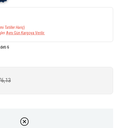
mi Tatiller Hariç
)
şler
Aynı Gün Kargoya Verilir.
deti 6
76,13