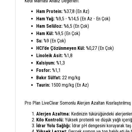
Kedi Maması Analiz Değerleri:
Ham Protein:
%37,8 (En Az)
Ham Yağ:
%9,5 - %14,5 (En Az - En Çok)
Ham Selüloz:
%6,5 (En Çok)
Ham Kül:
%9,5 (En Çok)
Su:
%9 (En Çok)
HCI’de Çözünmeyen Kül:
%0,27 (En Çok)
Linoleik Asit:
%1,8
Kalsiyum:
%1,3
Fosfor:
%1,1
Bakır Sülfat:
22 mg/kg
Taurin:
1500 mg/kg (En Az)
Pro Plan LiveClear Somonlu Alerjen Azaltan Kısırlaştırılmış
Alerjen Azaltma:
Kedinizin tükürüğündeki alerjenleri 
Kilo Kontrolü:
Yüksek proteinli ve düşük yağlı içeriği 
İdrar Yolu Sağlığı:
İdrar pH dengesini koruyarak taş
Yüksek Lezzet:
Gerçek somon ve ton balığı eti ile 