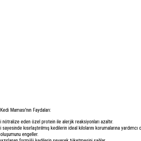
 Kedi Maması'nın Faydaları:
nötralize eden özel protein ile alerjik reaksiyonları azaltır.
sayesinde kısırlaştırılmış kedilerin ideal kilolarını korumalarına yardımcı o
 oluşumunu engeller.
hazırlanan formülü kedilerin severek tüketmesini sağlar.