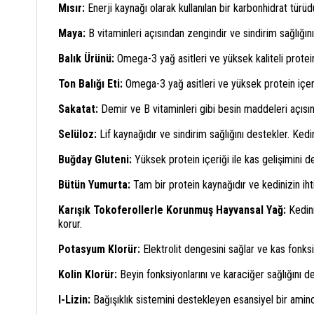
Mısır:
Enerji kaynağı olarak kullanılan bir karbonhidrat türüdü
Maya:
B vitaminleri açısından zengindir ve sindirim sağlığını
Balık Ürünü:
Omega-3 yağ asitleri ve yüksek kaliteli proteinle
Ton Balığı Eti:
Omega-3 yağ asitleri ve yüksek protein içeriği 
Sakatat:
Demir ve B vitaminleri gibi besin maddeleri açısınd
Selüloz:
Lif kaynağıdır ve sindirim sağlığını destekler. Kedi
Buğday Gluteni:
Yüksek protein içeriği ile kas gelişimini de
Bütün Yumurta:
Tam bir protein kaynağıdır ve kedinizin ihti
Karışık Tokoferollerle Korunmuş Hayvansal Yağ:
Kedini
korur.
Potasyum Klorür:
Elektrolit dengesini sağlar ve kas fonksi
Kolin Klorür:
Beyin fonksiyonlarını ve karaciğer sağlığını de
l-Lizin:
Bağışıklık sistemini destekleyen esansiyel bir amino 