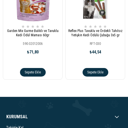
★
★
★
★
★
★
★
★
★
★
Garden Mix Gurme Balıklı ve Tavuklu
Reflex Plus Tavuklu ve Ördekli Tahılsız
Kedi Ödül Maması 60gr
Yetişkin Kedi Ödülü Çubuğu 3x5 gr
590-32012006
RFT-030
₺71,80
₺44,54
Sepete Ekle
Sepete Ekle
KURUMSAL
Takipte Kal