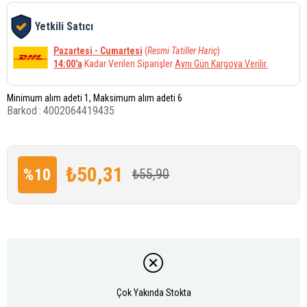
Yetkili Satıcı
Pazartesi - Cumartesi
(
Resmi Tatiller Hariç
)
14:00'a
Kadar Verilen Siparişler
Aynı Gün Kargoya Verilir.
Minimum alım adeti 1, Maksimum alım adeti 6
Barkod
:
4002064419435
₺50,31
%
10
₺55,90
İndirim
Çok Yakında Stokta