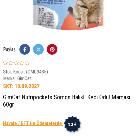
Paylaş
Stok Kodu
(GMC9435)
Marka
:
GimCat
SKT: 10.09.2027
GimCat Nutripockets Somon Balıklı Kedi Ödül Maması
60gr
Havale / EFT İle Ödemelerde
%3