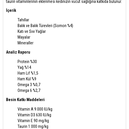
taurin vitaminlerinin eklenmesi kedinizin vücut sağlığına katkıda bulunur.
İçerik
Tahıllar
Balık ve Balık Türevleri (Somon %4)
Katı ve Sıvı Yağlar
Mayalar
Mineraller
Analiz Raporu
Protein %30
Yağ %14
Ham Lif %1,5
Ham Kül %9
Omega 3 %0,7
Omega 6 %2,7
Besin Katkı Maddeleri
Vitamin A 9.000 IU/kg
Vitamin D3 630 IU/kg
Vitamin E 90 mg/kg
Taurin 1.000 mg/kg