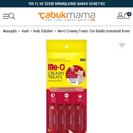
750 TL VE ÜZERİ SİPARİŞLERDE KARGO ÜCRETSİZ
0
Anasayfa
Kedi
Kedi Ödülleri
Öne Çıkanlar