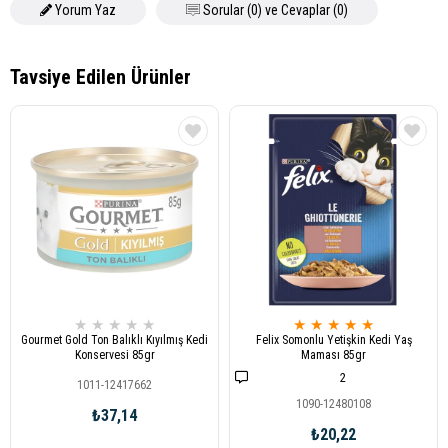
Yorum Yaz
Sorular (0) ve Cevaplar (0)
★
★
★
★
★
★
★
★
★
★
Gourmet Gold Ton Balıklı Kıyılmış Kedi
Felix Somonlu Yetişkin Kedi Yaş
Konservesi 85gr
Maması 85gr
2
1011-12417662
1090-12480108
₺37,14
₺20,22