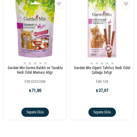
★
★
★
★
★
★
★
★
★
★
Garden Mix Gurme Balıklı ve Tavuklu
Garden Mix Ciğerli Tahılsız Kedi Ödül
Kedi Ödül Maması 60gr
Çubuğu 3x5gr
590-32012006
580-104
₺71,80
₺37,07
Sepete Ekle
Sepete Ekle