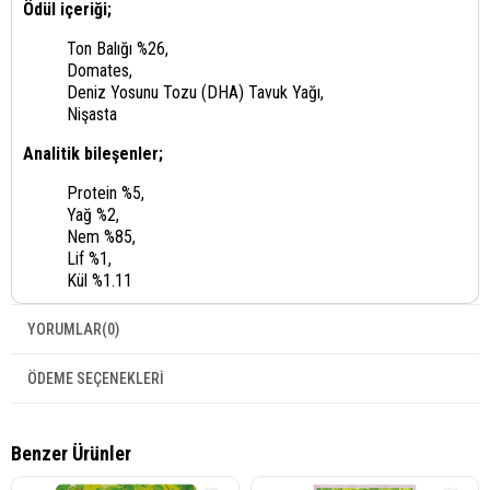
Ödül içeriği;
Ton Balığı %26,
Domates,
Deniz Yosunu Tozu (DHA) Tavuk Yağı,
Nişasta
Analitik bileşenler;
Protein %5,
Yağ %2,
Nem %85,
Lif %1,
Kül %1.11
YORUMLAR
(0)
ÖDEME SEÇENEKLERI
Benzer Ürünler