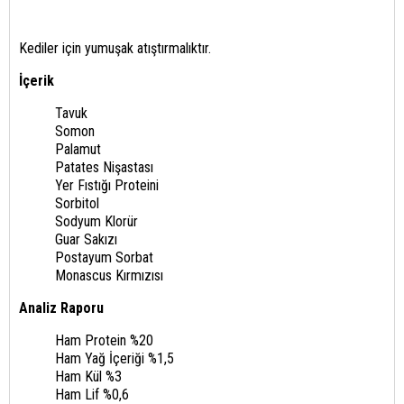
Kediler için yumuşak atıştırmalıktır.
​İçerik
Tavuk
Somon
Palamut
Patates Nişastası
Yer Fıstığı Proteini
Sorbitol
Sodyum Klorür
Guar Sakızı
Postayum Sorbat
Monascus Kırmızısı
Analiz Raporu
Ham Protein %20
Ham Yağ İçeriği %1,5
Ham Kül %3
Ham Lif %0,6