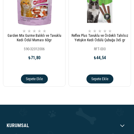
★
★
★
★
★
★
★
★
★
★
Garden Mix Gurme Balıklı ve Tavuklu
Reflex Plus Tavuklu ve Ördekli Tahılsız
Kedi Ödül Maması 60gr
Yetişkin Kedi Ödülü Çubuğu 3x5 gr
590-32012006
RFT-030
₺71,80
₺44,54
Sepete Ekle
Sepete Ekle
KURUMSAL