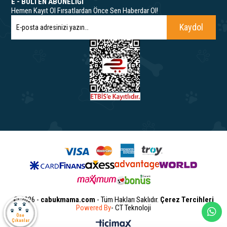
E - BÜLTEN ABONELİĞİ
Hemen Kayıt Ol Fırsatlardan Önce Sen Haberdar Ol!
Kaydol
© 2026 -
cabukmama.com
- Tüm Hakları Saklıdır.
Çerez Tercihleri
Powered By
- CT Teknoloji
Öne
Çıkanlar