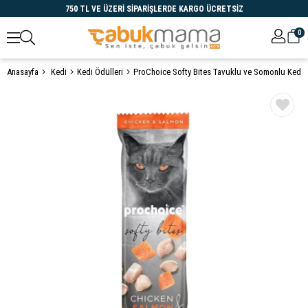
750 TL VE ÜZERİ SİPARİŞLERDE KARGO ÜCRETSİZ
0
Anasayfa
Kedi
Kedi Ödülleri
Öne Çıkanlar