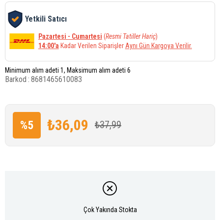
Yetkili Satıcı
Pazartesi - Cumartesi
(
Resmi Tatiller Hariç
)
14:00'a
Kadar Verilen Siparişler
Aynı Gün Kargoya Verilir.
Minimum alım adeti 1, Maksimum alım adeti 6
Barkod
:
8681465610083
₺36,09
%
5
₺37,99
İndirim
Çok Yakında Stokta