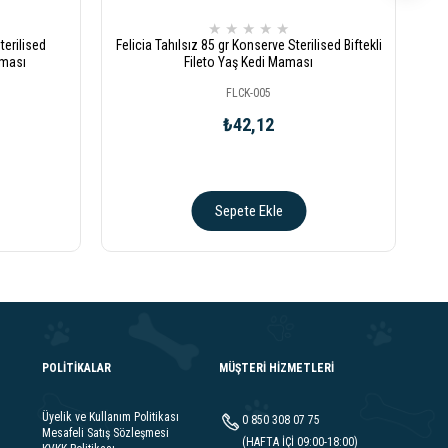
★
★
★
★
★
terilised
Felicia Tahılsız 85 gr Konserve Sterilised Biftekli
Fel
aması
Fileto Yaş Kedi Maması
FLCK-005
₺42,12
Sepete Ekle
POLİTİKALAR
MÜŞTERİ HİZMETLERİ
Üyelik ve Kullanım Politikası
0 850 308 07 75
Mesafeli Satış Sözleşmesi
(HAFTA İÇİ 09:00-18:00)