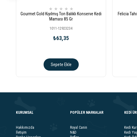
★
★
★
★
★
Gourmet Gold Kıyılmış Ton Balıklı Konserve Kedi
Felicia Tah
Maması 85 Gr
1011-12923234
₺63,35
Sepete Ekle
KURUMSAL
POPÜLER MARKALAR
KEDİ Ü
Hakkımızda
Royal Canin
Kedi Ku
İletişim
N&D
Kedi Ya