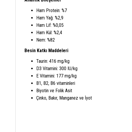
Ham Protein: %7
Ham Yağ: %2,9
Ham Lif: %0,05
Ham Kül: %2,4
Nem: %82
Besin Katkı Maddeleri
Taurin: 416 mg/kg
D3 Vitamini: 300 IU/kg
E Vitamini: 177 mg/kg
B1, B2, B6 vitaminleri
Biyotin ve Folik Asit
Çinko, Bakır, Manganez ve İyot