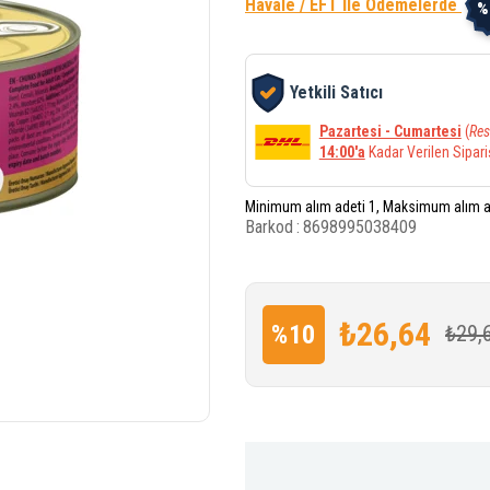
Havale / EFT İle Ödemelerde
%
Yetkili Satıcı
Pazartesi - Cumartesi
(
Res
14:00'a
Kadar Verilen Sipari
Minimum alım adeti 1, Maksimum alım a
Barkod
:
8698995038409
₺26,64
%
10
₺29,
İndirim