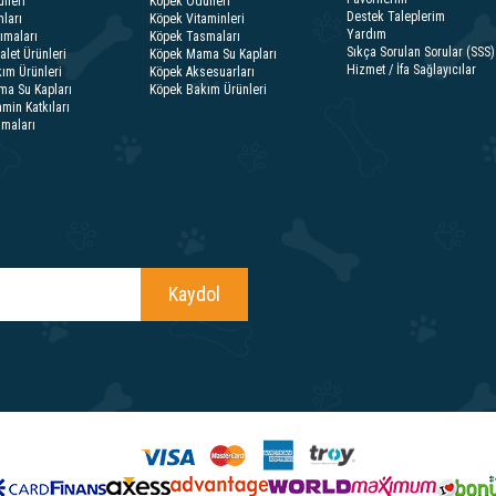
lleri
Köpek Ödülleri
Destek Taleplerim
ları
Köpek Vitaminleri
Yardım
ımaları
Köpek Tasmaları
Sıkça Sorulan Sorular (SSS)
alet Ürünleri
Köpek Mama Su Kapları
Hizmet / İfa Sağlayıcılar
ım Ürünleri
Köpek Aksesuarları
ma Su Kapları
Köpek Bakım Ürünleri
amin Katkıları
smaları
Kaydol
lar