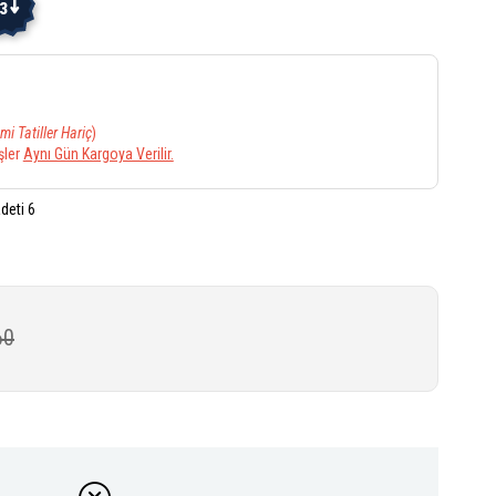
3
mi Tatiller Hariç
)
şler
Aynı Gün Kargoya Verilir.
deti 6
60