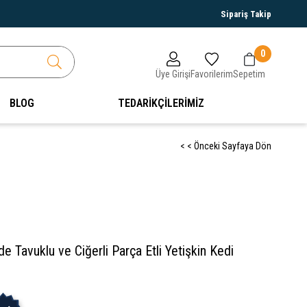
Sipariş Takip
0
Üye Girişi
Favorilerim
Sepetim
BLOG
TEDARİKÇİLERİMİZ
< < Önceki Sayfaya Dön
de Tavuklu ve Ciğerli Parça Etli Yetişkin Kedi