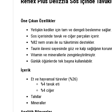
Reflex Plus Delizzia Sos İçinde Tavukl
Öne Çıkan Özellikler
Yetişkin kediler için tam ve dengeli beslenme sağlar.
Sos içerisinde tavuk ve ciğer parçaları içerir.
%82 nem oranı ile su tüketimini destekler.
Taurin ilavesi sayesinde göz ve kalp sağlığının korun
Vitamin ve minerallerle zenginleştirilmiştir.
Günlük öğünlerde tek başına kullanılabilir.
İçerik
Et ve hayvansal türevler (%26)
%4 tavuk eti
%4 ciğer
Tahıllar
Mineraller
Analitik Bileşenler