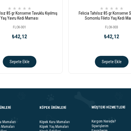
★
★
★
★
★
★
★
★
★
★
ılsız 85 gr Konserve Tavuklu Kıyılmış
Felicia Tahılsız 85 gr Konserve S
Yaş Yavru Kedi Maması
Somonlu Fileto Yaş Kedi M
FLCK-001
FLCK-003
₺42,12
₺42,12
Sepete Ekle
Sepete Ekle
MÜŞTERİ HİZMETLERİ
RÜNLERİ
KÖPEK ÜRÜNLERİ
Kargom Nerede?
ru Mamaları
Köpek Kuru Mamaları
Siparişlerim
ş Mamaları
Köpek Yaş Mamaları
Favorilerim