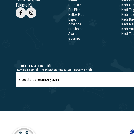
Banka Hesapları
Reflex
Kedi Ödü
Takipte Kal
Brit Care
Kedi Kum
Pro Plan
Kedi Taş
Reflex Plus
Kedi Tuv
Enjoy
Kedi Bak
Advance
Kedi Ma
ProChoice
Kedi Vit
Acana
Kedi Ta
Gourme
E - BÜLTEN ABONELİĞİ
Hemen Kayıt Ol Fırsatlardan Önce Sen Haberdar Ol!
Öne Çıkan