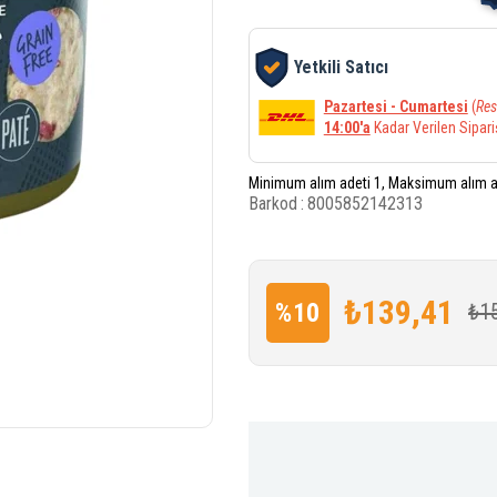
Yetkili Satıcı
Pazartesi - Cumartesi
(
Res
14:00'a
Kadar Verilen Sipari
Minimum alım adeti 1, Maksimum alım a
Barkod
:
8005852142313
₺139,41
%
10
₺1
İndirim