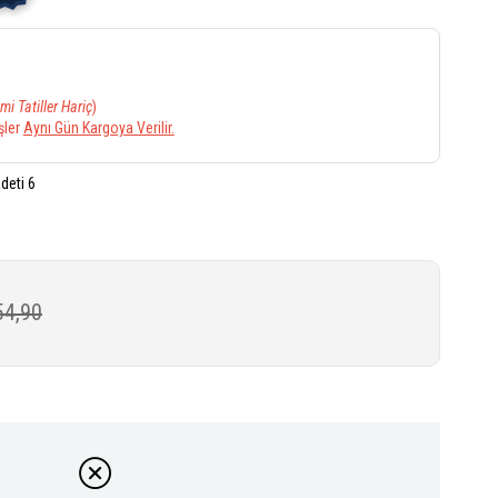
mi Tatiller Hariç
)
şler
Aynı Gün Kargoya Verilir.
deti 6
54,90