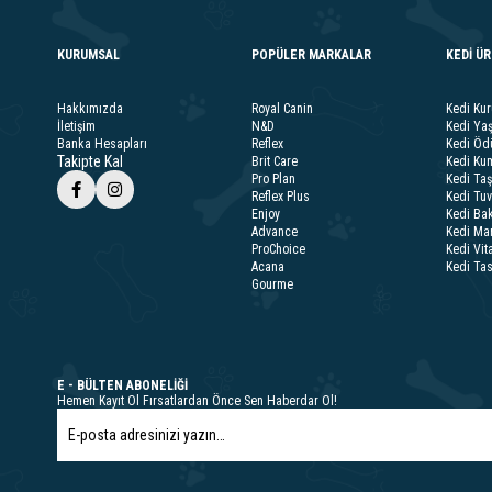
KURUMSAL
POPÜLER MARKALAR
KEDİ Ü
Hakkımızda
Royal Canin
Kedi Ku
İletişim
N&D
Kedi Ya
Banka Hesapları
Reflex
Kedi Ödü
Takipte Kal
Brit Care
Kedi Kum
Pro Plan
Kedi Taş
Reflex Plus
Kedi Tuv
Enjoy
Kedi Bak
Advance
Kedi Ma
ProChoice
Kedi Vit
Acana
Kedi Ta
Gourme
E - BÜLTEN ABONELİĞİ
Hemen Kayıt Ol Fırsatlardan Önce Sen Haberdar Ol!