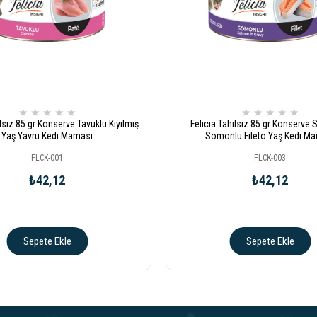
★
★
★
★
★
★
★
★
★
★
ılsız 85 gr Konserve Tavuklu Kıyılmış
Felicia Tahılsız 85 gr Konserve S
Yaş Yavru Kedi Maması
Somonlu Fileto Yaş Kedi M
FLCK-001
FLCK-003
₺42,12
₺42,12
Sepete Ekle
Sepete Ekle