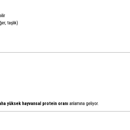
ilir
er, taşlık)
aha yüksek hayvansal protein oranı
anlamına geliyor.