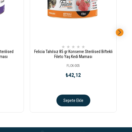
★
★
★
★
★
terilised
Felicia Tahılsız 85 gr Konserve Sterilised Biftekli
Fel
aması
Fileto Yaş Kedi Maması
FLCK-005
₺42,12
Sepete Ekle