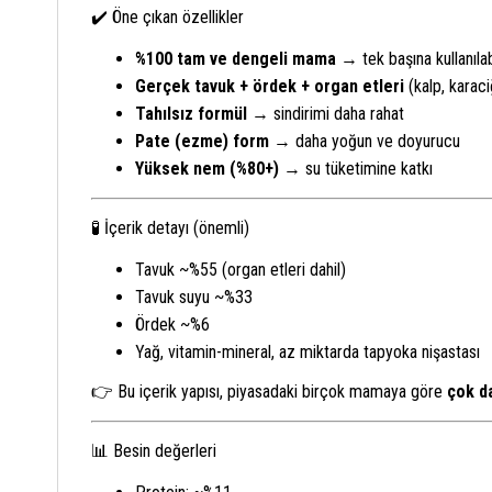
✔️ Öne çıkan özellikler
%100 tam ve dengeli mama
→ tek başına kullanılab
Gerçek tavuk + ördek + organ etleri
(kalp, karaciğ
Tahılsız formül
→ sindirimi daha rahat
Pate (ezme) form
→ daha yoğun ve doyurucu
Yüksek nem (%80+)
→ su tüketimine katkı
🧪 İçerik detayı (önemli)
Tavuk ~%55 (organ etleri dahil)
Tavuk suyu ~%33
Ördek ~%6
Yağ, vitamin-mineral, az miktarda tapyoka nişastası
👉 Bu içerik yapısı, piyasadaki birçok mamaya göre
çok d
📊 Besin değerleri