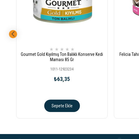
★
★
★
★
★
Gourmet Gold Kıyılmış Ton Balıklı Konserve Kedi
Felicia Tah
Maması 85 Gr
1011-12923234
₺63,35
Sepete Ekle