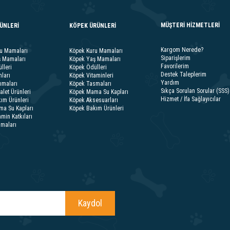
MÜŞTERİ HİZMETLERİ
RÜNLERİ
KÖPEK ÜRÜNLERİ
Kargom Nerede?
ru Mamaları
Köpek Kuru Mamaları
Siparişlerim
ş Mamaları
Köpek Yaş Mamaları
Favorilerim
lleri
Köpek Ödülleri
Destek Taleplerim
ları
Köpek Vitaminleri
Yardım
ımaları
Köpek Tasmaları
Sıkça Sorulan Sorular (SSS)
alet Ürünleri
Köpek Mama Su Kapları
Hizmet / İfa Sağlayıcılar
ım Ürünleri
Köpek Aksesuarları
ma Su Kapları
Köpek Bakım Ürünleri
amin Katkıları
smaları
Kaydol