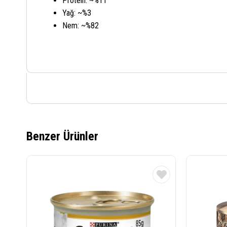
Protein: ~%11
Yağ: ~%3
Nem: ~%82
Benzer Ürünler