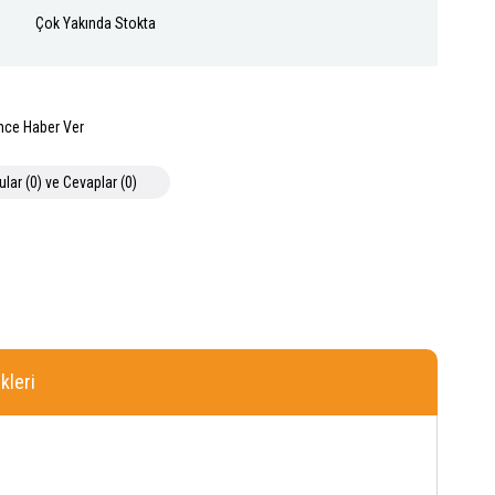
Çok Yakında Stokta
nce Haber Ver
ular (0) ve Cevaplar (0)
leri