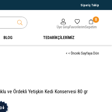
Sipariş Takip
0
Üye Girişi
Favorilerim
Sepetim
BLOG
TEDARİKÇİLERİMİZ
< < Önceki Sayfaya Dön
klu ve Ördekli Yetişkin Kedi Konservesi 80 gr
3