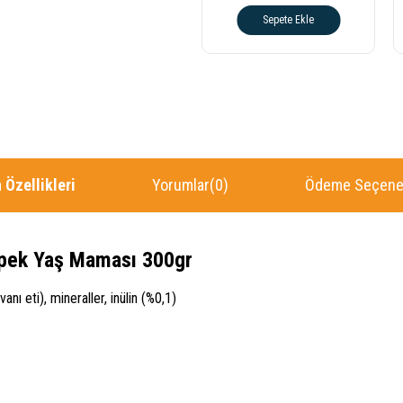
Sepete Ekle
 Özellikleri
Yorumlar
(0)
Ödeme Seçenek
öpek Yaş Maması 300gr
anı eti), mineraller, inülin (%0,1)