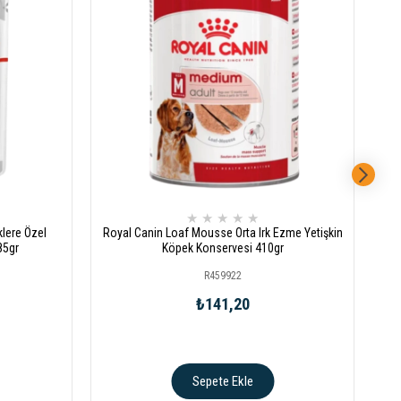
★
★
★
★
★
lere Özel
Royal Canin Loaf Mousse Orta Irk Ezme Yetişkin
85gr
Köpek Konservesi 410gr
R459922
₺141,20
Sepete Ekle