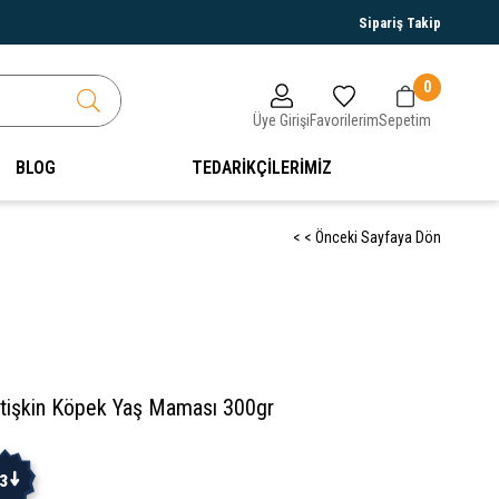
Sipariş Takip
0
Üye Girişi
Favorilerim
Sepetim
BLOG
TEDARİKÇİLERİMİZ
< < Önceki Sayfaya Dön
etişkin Köpek Yaş Maması 300gr
3