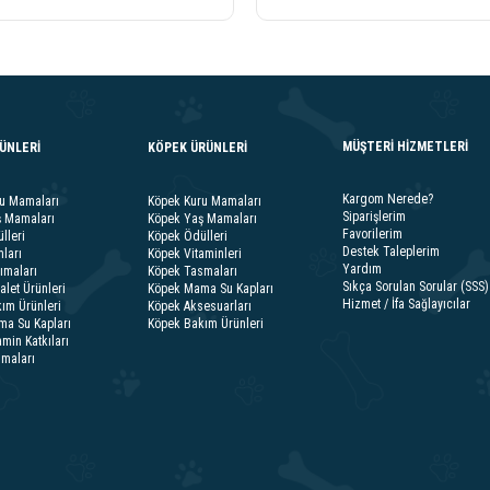
MÜŞTERİ HİZMETLERİ
RÜNLERİ
KÖPEK ÜRÜNLERİ
Kargom Nerede?
ru Mamaları
Köpek Kuru Mamaları
Siparişlerim
ş Mamaları
Köpek Yaş Mamaları
Favorilerim
lleri
Köpek Ödülleri
Destek Taleplerim
ları
Köpek Vitaminleri
Yardım
ımaları
Köpek Tasmaları
Sıkça Sorulan Sorular (SSS)
alet Ürünleri
Köpek Mama Su Kapları
Hizmet / İfa Sağlayıcılar
ım Ürünleri
Köpek Aksesuarları
ma Su Kapları
Köpek Bakım Ürünleri
amin Katkıları
smaları