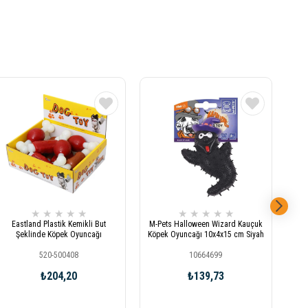
★
★
★
★
★
★
★
★
★
★
Eastland Plastik Kemikli But
M-Pets Halloween Wizard Kauçuk
Şeklinde Köpek Oyuncağı
Köpek Oyuncağı 10x4x15 cm Siyah
Ka
520-500408
10664699
₺204,20
₺139,73