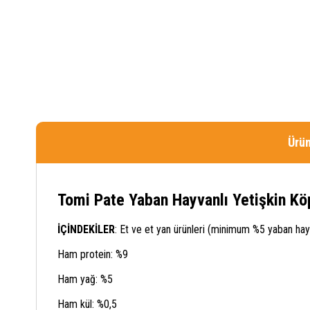
Ürün
Tomi Pate Yaban Hayvanlı Yetişkin K
İÇİNDEKİLER
: Et ve et yan ürünleri (minimum %5 yaban hayv
Ham protein: %9
Ham yağ: %5
Ham kül: %0,5