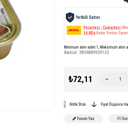
Yetkili Satıcı
Pazartesi - Cumartesi
(
Res
14:00'a
Kadar Verilen Sipari
Minimum alım adeti 1, Maksimum alım a
Barkod
:
3859889939133
₺72,11
Kritik Stok
Fiyat Düşünce Ha
Yorum Yaz
Sor