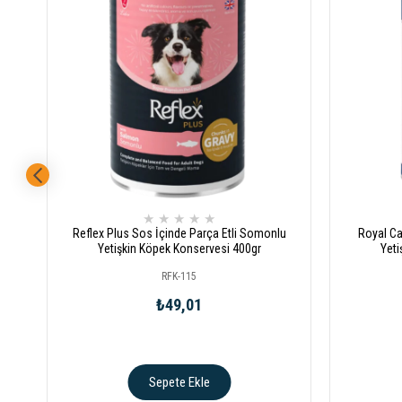
★
★
★
★
★
Reflex Plus Sos İçinde Parça Etli Somonlu
Royal Ca
Yetişkin Köpek Konservesi 400gr
Yeti
RFK-115
₺49,01
Sepete Ekle