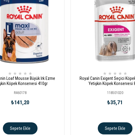
★
★
★
★
★
★
★
★
★
★
nin Loaf Mousse Büyük Irk Ezme
Royal Canin Exigent Seçici Köpek
şkin Köpek Konservesi 410gr
Yetişkin Köpek Konservesi 
R460178
118501020
₺141,20
₺35,71
Sepete Ekle
Sepete Ekle