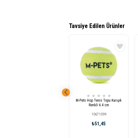
★
★
★
★
★
M-Pets Hop Tenis Topu Karışık
Renkli 6.4 cm
10671099
₺51,45