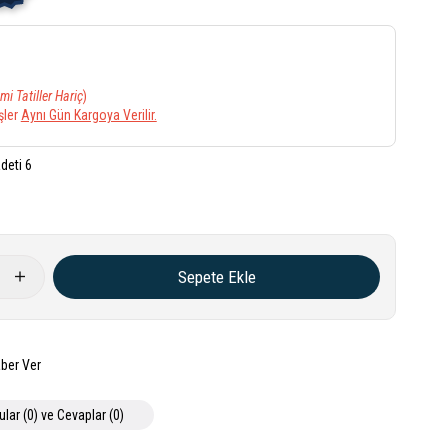
mi Tatiller Hariç
)
şler
Aynı Gün Kargoya Verilir.
deti 6
ber Ver
ular (0) ve Cevaplar (0)