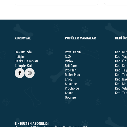
KURUMSAL
POPÜLER MARKALAR
KEDİ Ü
Hakkımızda
Royal Canin
Kedi Ku
İletişim
N&D
Kedi Ya
Banka Hesapları
Reflex
Kedi Ödü
Takipte Kal
Brit Care
Kedi Kum
Pro Plan
Kedi Taş
Reflex Plus
Kedi Tuv
Enjoy
Kedi Bak
Advance
Kedi Ma
ProChoice
Kedi Vit
Acana
Kedi Ta
Gourme
E - BÜLTEN ABONELİĞİ