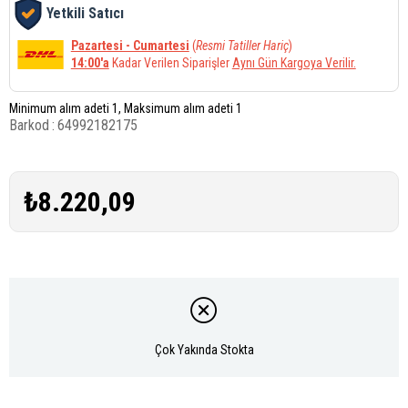
Yetkili Satıcı
Pazartesi - Cumartesi
(
Resmi Tatiller Hariç
)
14:00'a
Kadar Verilen Siparişler
Aynı Gün Kargoya Verilir.
Minimum alım adeti 1, Maksimum alım adeti 1
Barkod
:
64992182175
₺8.220,09
Çok Yakında Stokta