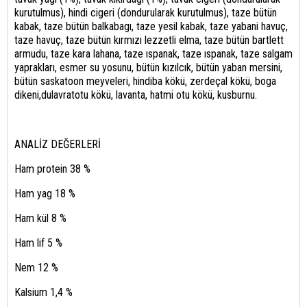
kurutulmus), hindi cigeri (dondurularak kurutulmus), taze bütün
kabak, taze bütün balkabagı, taze yesil kabak, taze yabani havuç,
taze havuç, taze bütün kırmızı lezzetli elma, taze bütün bartlett
armudu, taze kara lahana, taze ıspanak, taze ıspanak, taze salgam
yaprakları, esmer su yosunu, bütün kızılcık, bütün yaban mersini,
bütün saskatoon meyveleri, hindiba kökü, zerdeçal kökü, boga
dikeni,dulavratotu kökü, lavanta, hatmi otu kökü, kusburnu.
ANALİZ DEĞERLERİ
Ham protein 38 %
Ham yag 18 %
Ham kül 8 %
Ham lif 5 %
Nem 12 %
Kalsium 1,4 %