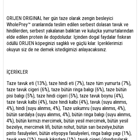
ORIJEN ORIGINAL her gün taze olarak zengin besleyici
WholePrey™ oranlarında teslim edilen serbest dolasan tavuk ve
hindilerden, serbest yakalanan balıktan ve kuluçka yumurtalarından
elde edilen protein ile dopdoludur. Içinden dogal faydalar fıskıran
ödüllü ORIJEN köpeginizi saglıklı ve güçlü kılar. Içeriklerimizi
okuyun siz de ne demek istedigimizi anlayacaksınız.
İÇERİKLER
Taze tavuk eti (13%), taze hindi eti (7%), taze tüm yumurta (7%),
taze tavuk cigeri (6%), taze bütün ringa balıgı (6%), taze bütün
pisi balıgı (5%), taze hindi cigeri (5%), taze tavuk boynu (4%),
taze tavuk kalbi (4%), taze hindi kalbi (4%), tavuk (suyu alınmıs,
4%), hindi (suyu alınmıs, 4%), Taze uskumru (suyu alınmıs, 4%),
bütün sardalya (suyu alınmıs, 4%), bütün ringa balıgı (suyu alınmıs,
4%), bütün kırmızı mercimek, bütün yesil mercimek, bütün yesil
bezelye, mercimek lifi, bütün nohut, bütün sarı bezelye,bütün
pinto fasulyeleri, bütün etiyopya fasulyeleri, ringa balıgı yagı (1%),
tavuk yagı (1%), tavuk kıkırdagı (1%), tavuk cigeri (dondurularak