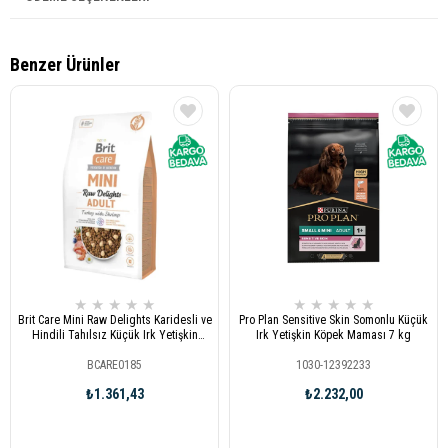
Benzer Ürünler
★
★
★
★
★
★
★
★
★
★
Brit Care Mini Raw Delights Karidesli ve
Pro Plan Sensitive Skin Somonlu Küçük
Hindili Tahılsız Küçük Irk Yetişkin
Irk Yetişkin Köpek Maması 7 kg
Köpek Maması 2 Kg
BCARE0185
1030-12392233
₺1.361,43
₺2.232,00