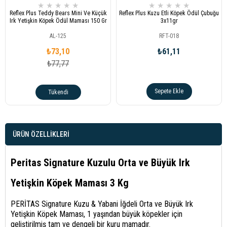
★
★
★
★
★
★
★
★
★
★
Reflex Plus Teddy Bears Mini Ve Küçük
Reflex Plus Kuzu Etli Köpek Ödül Çubuğu
Irk Yetişkin Köpek Ödül Maması 150 Gr
3x11gr
AL-125
RFT-018
₺73,10
₺61,11
₺77,77
Sepete Ekle
Tükendi
ÜRÜN ÖZELLIKLERI
Peritas Signature Kuzulu Orta ve Büyük Irk
Yetişkin Köpek Maması 3 Kg
PERİTAS Signature Kuzu & Yabani İğdeli Orta ve Büyük Irk
Yetişkin Köpek Maması, 1 yaşından büyük köpekler için
geliştirilmiş tam ve dengeli bir kuru mamadır.