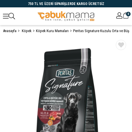
750 TL VE ÜZERİ SİPARİŞLERDE KARGO ÜCRETSİZ
0
Anasayfa
Köpek
Köpek Kuru Mamaları
Öne Çıkanlar