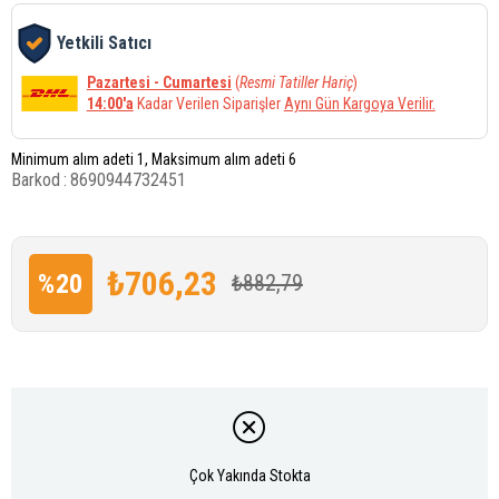
Yetkili Satıcı
Pazartesi - Cumartesi
(
Resmi Tatiller Hariç
)
14:00'a
Kadar Verilen Siparişler
Aynı Gün Kargoya Verilir.
Minimum alım adeti 1, Maksimum alım adeti 6
Barkod
:
8690944732451
₺706,23
%
20
₺882,79
İndirim
Çok Yakında Stokta