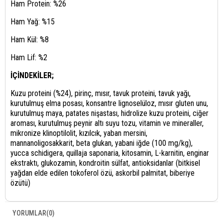
Ham Protein: %26
Ham Yağ: %15
Ham Kül: %8
Ham Lif: %2
İÇİNDEKİLER;
Kuzu proteini (%24), pirinç, mısır, tavuk proteini, tavuk yağı,
kurutulmuş elma posası, konsantre lignoselüloz, mısır gluten unu,
kurutulmuş maya, patates nişastası, hidrolize kuzu proteini, ciğer
aroması, kurutulmuş peynir altı suyu tozu, vitamin ve mineraller,
mikronize klinoptilolit, kızılcık, yaban mersini,
mannanoligosakkarit, beta glukan, yabani iğde (100 mg/kg),
yucca schidigera, quillaja saponaria, kitosamin, L-karnitin, enginar
ekstraktı, glukozamin, kondroitin sülfat, antioksidanlar (bitkisel
yağdan elde edilen tokoferol özü, askorbil palmitat, biberiye
özütü)
YORUMLAR
(0)