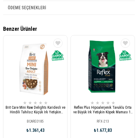
ÖDEME SEÇENEKLERI
Benzer Ürünler
★
★
★
★
★
★
★
★
★
★
Brit Care Mini Raw Delights Karidesli ve
Reflex Plus Hipoalerjenik Tavuklu Orta
Hindili Tahılsız Küçük Irk Yetişkin
ve Büyük Irk Yetişkin Köpek Maması 12
Köpek Maması 2 Kg
kg
BCARE0185
RFX-213
₺1.361,43
₺1.677,83