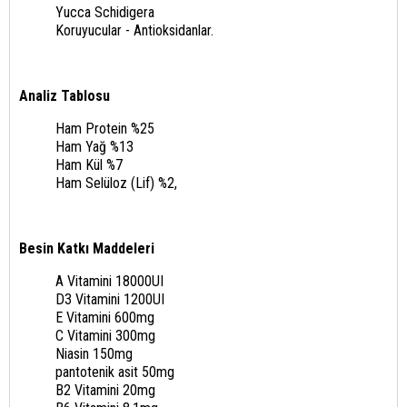
Yucca Schidigera
Koruyucular - Antioksidanlar.
Analiz Tablosu
Ham Protein %25
Ham Yağ %13
Ham Kül %7
Ham Selüloz (Lif) %2,
Besin Katkı Maddeleri
A Vitamini 18000UI
D3 Vitamini 1200UI
E Vitamini 600mg
C Vitamini 300mg
Niasin 150mg
pantotenik asit 50mg
B2 Vitamini 20mg