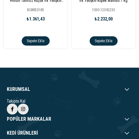
Hindili Tahılsız Küçük Irk Yetişkin
Irk Yetişkin Köpek Maması 7 kg
Köpek Maması 2 Kg
BCARE0185
1030-12392233
₺1.361,43
₺2.232,00
Sepete Ekle
Sepete Ekle
KURUMSAL
Takipte Kal
POPÜLER MARKALAR
KEDİ ÜRÜNLERİ