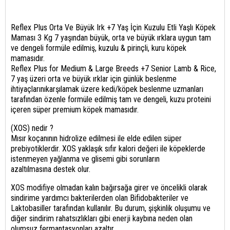
Reflex Plus Orta Ve Büyük Irk +7 Yaş İçin Kuzulu Etli Yaşlı Köpek
Maması 3 Kg 7 yaşından büyük, orta ve büyük ırklara uygun tam
ve dengeli formüle edilmiş, kuzulu & pirinçli, kuru köpek
mamasıdır.
Reflex Plus for Medium & Large Breeds +7 Senior Lamb & Rice,
7 yaş üzeri orta ve büyük ırklar için günlük beslenme
ihtiyaçlarınıkarşılamak üzere kedi/köpek beslenme uzmanları
tarafından özenle formüle edilmiş tam ve dengeli, kuzu proteini
içeren süper premium köpek mamasıdır.
(XOS) nedir ?
Mısır koçanının hidrolize edilmesi ile elde edilen süper
prebiyotiklerdir. XOS yaklaşık sıfır kalori değeri ile köpeklerde
istenmeyen yağlanma ve glisemi gibi sorunların
azaltılmasına destek olur.
XOS modifiye olmadan kalın bağırsağa girer ve öncelikli olarak
sindirime yardımcı bakterilerden olan Bifidobakteriler ve
Laktobasiller tarafından kullanılır. Bu durum, şişkinlik oluşumu ve
diğer sindirim rahatsızlıkları gibi enerji kaybına neden olan
olumsuz fermantasyonları azaltır.