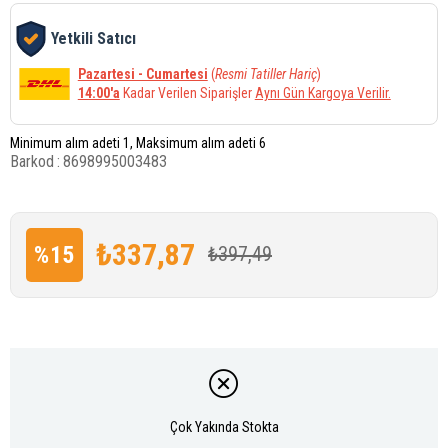
Yetkili Satıcı
Pazartesi - Cumartesi
(
Resmi Tatiller Hariç
)
14:00'a
Kadar Verilen Siparişler
Aynı Gün Kargoya Verilir.
Minimum alım adeti 1, Maksimum alım adeti 6
Barkod
:
8698995003483
₺337,87
%
15
₺397,49
İndirim
Çok Yakında Stokta