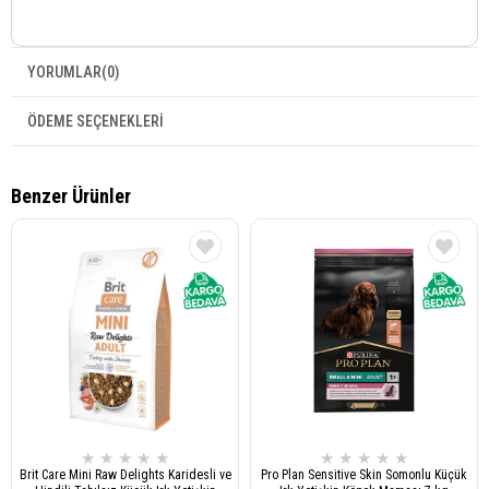
YORUMLAR
(0)
ÖDEME SEÇENEKLERI
Benzer Ürünler
★
★
★
★
★
★
★
★
★
★
Brit Care Mini Raw Delights Karidesli ve
Pro Plan Sensitive Skin Somonlu Küçük