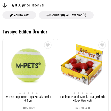
Fiyat Düşünce Haber Ver
Yorum Yaz
Sorular (0) ve Cevaplar (0)
★
★
★
★
★
★
★
★
★
★
M-Pets Hop Tenis Topu Karışık Renkli
Eastland Plastik Kemikli But Şeklinde
6.4 cm
Köpek Oyuncağı
10671099
520-500408