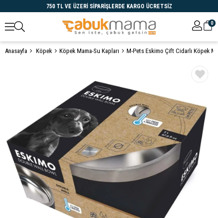
750 TL VE ÜZERİ SİPARİŞLERDE KARGO ÜCRETSİZ
0
Anasayfa
Köpek
Köpek Mama-Su Kapları
M-Pets Eskimo Çift Cidarlı Köpek M
Öne Çıkanlar