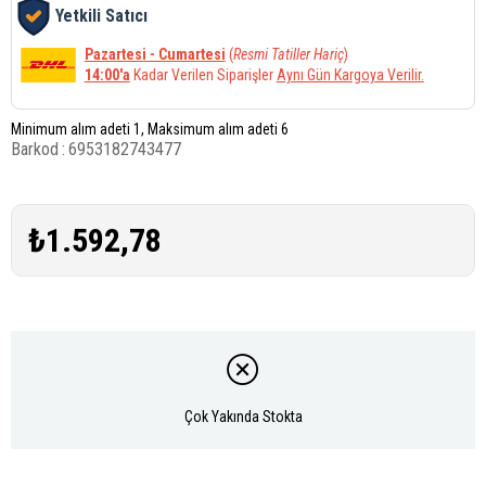
Yetkili Satıcı
Pazartesi - Cumartesi
(
Resmi Tatiller Hariç
)
14:00'a
Kadar Verilen Siparişler
Aynı Gün Kargoya Verilir.
Minimum alım adeti 1, Maksimum alım adeti 6
Barkod
:
6953182743477
₺1.592,78
Çok Yakında Stokta