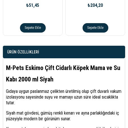
₺51,45
₺204,20
Sepete Ekle
Sepete Ekle
ÜRÜN ÖZELLIKLERI
M-Pets Eskimo Çift Cidarlı Köpek Mama ve Su
Kabı 2000 ml Siyah
Gıdaya uygun paslanmaz çelikten üretilmiş olup çift duvarlı vakum
izolasyonu sayesinde suyu ve mamayı uzun süre ideal sıcaklıkta
tutar.
Siyah mat gövdesi, gümüş renkli kenarı ve ayna parlaklığındaki iç
yüzeyiyle modern bir görünüm sunar.