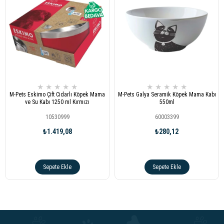
★
★
★
★
★
★
★
★
★
★
M-Pets Eskimo Çift Cidarlı Köpek Mama
M-Pets Galya Seramik Köpek Mama Kabı
ve Su Kabı 1250 ml Kırmızı
550ml
10530999
60003399
₺1.419,08
₺280,12
Sepete Ekle
Sepete Ekle