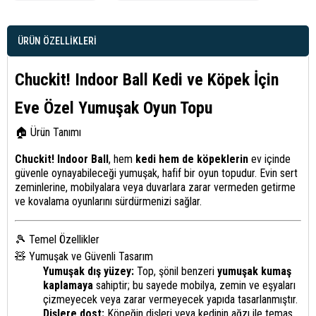
ÜRÜN ÖZELLIKLERI
Chuckit! Indoor Ball Kedi ve Köpek İçin
Eve Özel Yumuşak Oyun Topu
🏠 Ürün Tanımı
Chuckit! Indoor Ball
, hem
kedi hem de köpeklerin
ev içinde
güvenle oynayabileceği yumuşak, hafif bir oyun topudur. Evin sert
zeminlerine, mobilyalara veya duvarlara zarar vermeden getirme
ve kovalama oyunlarını sürdürmenizi sağlar.
🎾 Temel Özellikler
🧸 Yumuşak ve Güvenli Tasarım
Yumuşak dış yüzey:
Top, şönil benzeri
yumuşak kumaş
kaplamaya
sahiptir; bu sayede mobilya, zemin ve eşyaları
çizmeyecek veya zarar vermeyecek yapıda tasarlanmıştır.
Dişlere dost:
Köpeğin dişleri veya kedinin ağzı ile temas