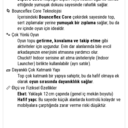
ettiğinde yumuşak dokusu sayesinde rahatlık sağlar.
🌀 Bounceflex Core Teknolojisi
İçerisindeki
Bounceflex Core
çekirdek sayesinde top,
sert zıplamalar yerine
yumuşak bir zıplama
sağlar; bu da
ev içinde oyun için idealdir.
🐾 Çok Yönlü Oyun
Oyun topu
getirme, kovalama ve takip etme
gibi
aktiviteler için uygundur. Evin dar alanlarında bile evcil
arkadaşınızın enerjisini atmasına yardımcı olur.
Chuckit! Indoor serisine ait atma üniteleriyle (Indoor
Launcher) birlikte kullanılabilir (ayrı satılır).
🧱 Dayanıklı Çok Katmanlı Yapı
Top çok katmanlı bir yapıya sahiptir, bu da hafif olmaya ek
olarak
oyun sırasında dayanıklılık sağlar
.
📏 Ölçü ve Fiziksel Özellikler
Ebat:
Yaklaşık 12 cm çapında (genel iç mekân boyutu)
Hafif yapı:
Bu sayede küçük alanlarda kontrolü kolaydır ve
mobilyalara çarptığında zarar verme riski düşüktür.