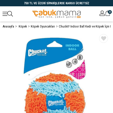
750 TL VE ÜZERİ SİPARİŞLERDE KARGO ÜCRETSİZ
0
Anasayfa
Köpek
Köpek Oyuncakları
Öne Çıkanlar