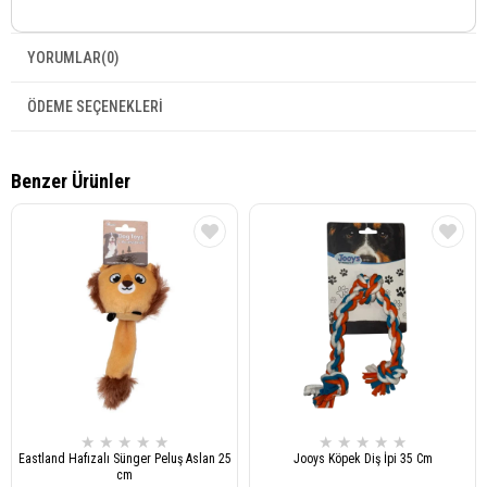
YORUMLAR
(0)
ÖDEME SEÇENEKLERI
Benzer Ürünler
★
★
★
★
★
★
★
★
★
★
Eastland Hafızalı Sünger Peluş Aslan 25
Jooys Köpek Diş İpi 35 Cm
cm