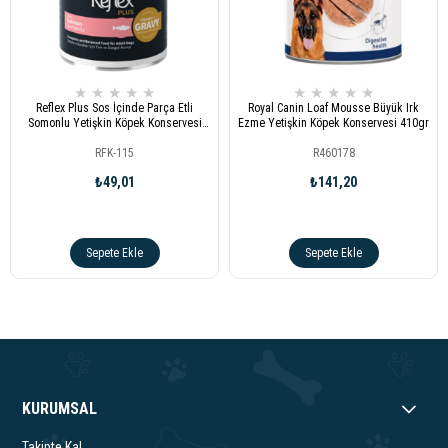
★
★
★
★
★
★
★
★
★
★
Reflex Plus Sos İçinde Parça Etli
Royal Canin Loaf Mousse Büyük Irk
Somonlu Yetişkin Köpek Konservesi
Ezme Yetişkin Köpek Konservesi 410gr
400gr
RFK-115
R460178
₺49,01
₺141,20
Sepete Ekle
Sepete Ekle
KURUMSAL
Takipte Kal