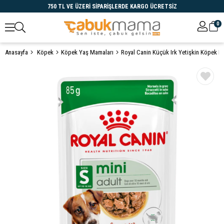
750 TL VE ÜZERİ SİPARİŞLERDE KARGO ÜCRETSİZ
0
Anasayfa
Köpek
Köpek Yaş Mamaları
Royal Canin Küçük Irk Yetişkin Köpek K
Öne Çıkanlar