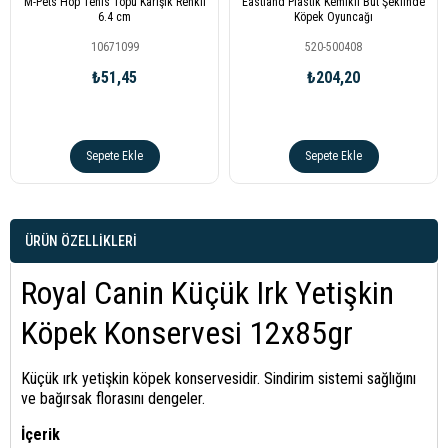
M-Pets Hop Tenis Topu Karışık Renkli
Eastland Plastik Kemikli But Şeklinde
6.4 cm
Köpek Oyuncağı
10671099
520-500408
₺51,45
₺204,20
Sepete Ekle
Sepete Ekle
ÜRÜN ÖZELLIKLERI
Royal Canin Küçük Irk Yetişkin
Köpek Konservesi 12x85gr
Küçük ırk yetişkin köpek konservesidir. Sindirim sistemi sağlığını
ve bağırsak florasını dengeler.
İçerik