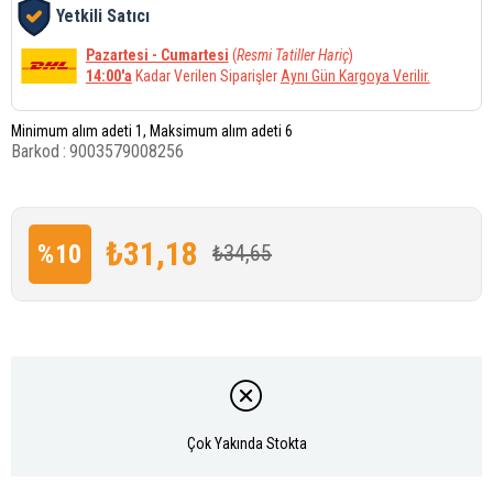
Yetkili Satıcı
Pazartesi - Cumartesi
(
Resmi Tatiller Hariç
)
14:00'a
Kadar Verilen Siparişler
Aynı Gün Kargoya Verilir.
Minimum alım adeti 1, Maksimum alım adeti 6
Barkod
:
9003579008256
₺31,18
%
10
₺34,65
İndirim
Çok Yakında Stokta