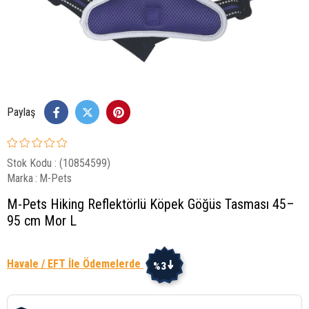
Paylaş
Stok Kodu
(10854599)
Marka
:
M-Pets
M-Pets Hiking Reflektörlü Köpek Göğüs Tasması 45–
95 cm Mor L
Havale / EFT İle Ödemelerde
%3