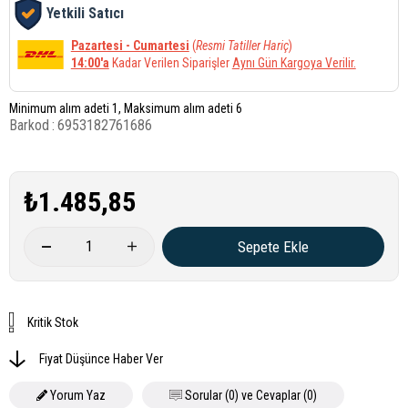
Yetkili Satıcı
Pazartesi - Cumartesi
(
Resmi Tatiller Hariç
)
14:00'a
Kadar Verilen Siparişler
Aynı Gün Kargoya Verilir.
Minimum alım adeti 1, Maksimum alım adeti 6
Barkod
:
6953182761686
₺1.485,85
Kritik Stok
Fiyat Düşünce Haber Ver
Yorum Yaz
Sorular (0) ve Cevaplar (0)