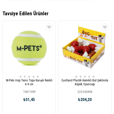
★
★
★
★
★
★
★
★
★
★
M-Pets Hop Tenis Topu Karışık Renkli
Eastland Plastik Kemikli But Şeklinde
6.4 cm
Köpek Oyuncağı
10671099
520-500408
₺51,45
₺204,20