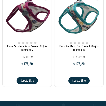
★
★
★
★
★
★
★
★
★
★
Ewox Air Mesh Karo Desenli Göğüs
Ewox Air Mesh Pati Desenli Göğüs
Tasması M
Tasması M
117-013-M
117-022-M
₺175,20
₺175,20
Sepete Ekle
Sepete Ekle