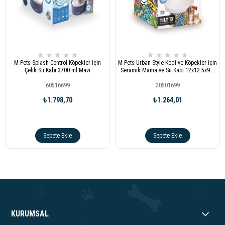
★
★
★
★
★
★
★
★
★
★
M-Pets Splash Control Köpekler için
M-Pets Urban Style Kedi ve Köpekler için
Çelik Su Kabı 3700 ml Mavi
Seramik Mama ve Su Kabı 12x12.5x9.5
cm 250 ml
60516699
20501699
₺1.798,70
₺1.264,01
Sepete Ekle
Sepete Ekle
KURUMSAL