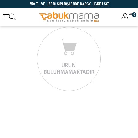
750 TL VE ÜZERİ SİPARİŞLERDE KARGO ÜCRETSİZ
0
Öne Çıkanlar